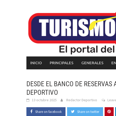
Skip
to
content
INICIO
PRINCIPALES
GENERALES
E
DESDE EL BANCO DE RESERVAS 
DEPORTIVO
13 octubre 2025
Redactor Deportivo
Leav
Share on facebook
Share on twitter