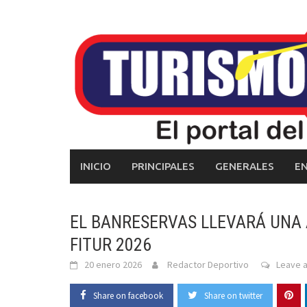
Skip
to
content
INICIO
PRINCIPALES
GENERALES
E
EL BANRESERVAS LLEVARÁ UNA 
FITUR 2026
20 enero 2026
Redactor Deportivo
Leave 
Share on facebook
Share on twitter