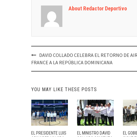
About Redactor Deportivo
Post
DAVID COLLADO CELEBRA EL RETORNO DE AI
navigation
FRANCE A LA REPÚBLICA DOMINICANA
YOU MAY LIKE THESE POSTS
EL PRESIDENTE LUIS
EL MINISTRO DAVID
EL GOBI