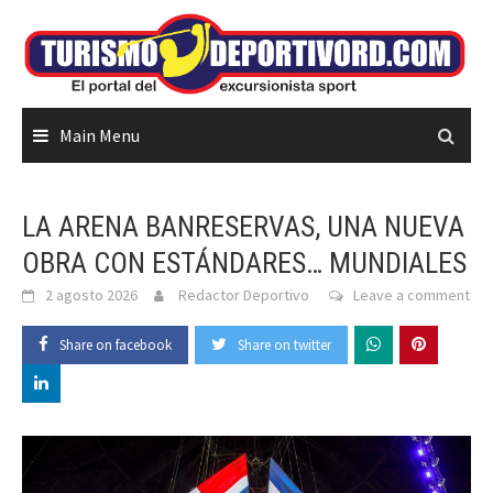
Skip
to
content
Main Menu
LA ARENA BANRESERVAS, UNA NUEVA
OBRA CON ESTÁNDARES… MUNDIALES
2 agosto 2026
Redactor Deportivo
Leave a comment
Share on facebook
Share on twitter