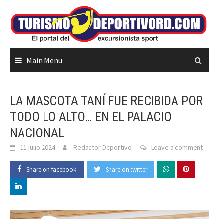
Skip
to
content
Main Menu
LA MASCOTA TANÍ FUE RECIBIDA POR
TODO LO ALTO… EN EL PALACIO
NACIONAL
11 julio 2024
Redactor Deportivo
Leave a comment
Share on facebook
Share on twitter