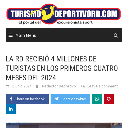
Skip
to
content
Main Menu
LA RD RECIBIÓ 4 MILLONES DE
TURISTAS EN LOS PRIMEROS CUATRO
MESES DEL 2024
2 junio 2024
Redactor Deportivo
Leave a comment
Share on facebook
Share on twitter