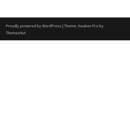
Proudly powered by WordPress
|
Theme: Awaken Pro by
ThemezHut
.