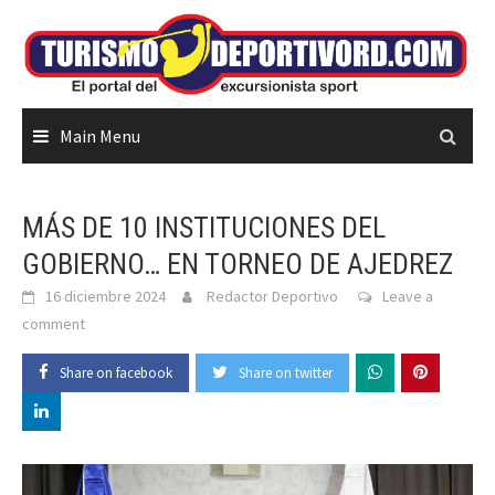
Skip
to
content
Main Menu
MÁS DE 10 INSTITUCIONES DEL
GOBIERNO… EN TORNEO DE AJEDREZ
16 diciembre 2024
Redactor Deportivo
Leave a
comment
Share on facebook
Share on twitter