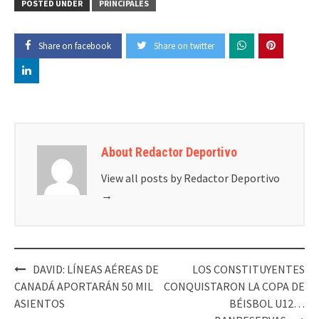
POSTED UNDER
PRINCIPALES
Share on facebook
Share on twitter
About Redactor Deportivo
View all posts by Redactor Deportivo
→
Post
DAVID: LÍNEAS AÉREAS DE
LOS CONSTITUYENTES
navigation
CANADÁ APORTARÁN 50 MIL
CONQUISTARON LA COPA DE
ASIENTOS
BÉISBOL U12…