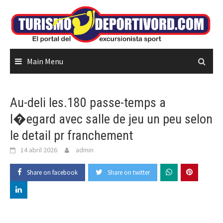
Skip
to
content
Main Menu
Au-deli les.180 passe-temps a
l�egard avec salle de jeu un peu selon
le detail pr franchement
14 abril 2026
admin
Share on facebook
Share on twitter