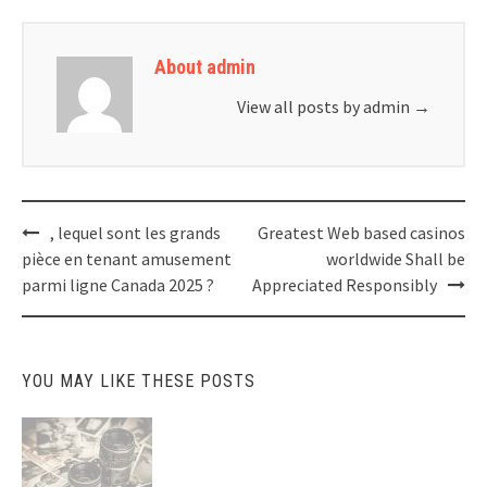
About admin
View all posts by admin
→
Post
, lequel sont les grands
Greatest Web based casinos
navigation
pièce en tenant amusement
worldwide Shall be
parmi ligne Canada 2025 ?
Appreciated Responsibly
YOU MAY LIKE THESE POSTS