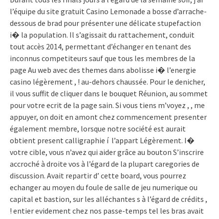
l’équipe du site gratuit Casino Lemonade a bosse d’arrache-
dessous de brad pour présenter une délicate stupefaction
i� la population. Il s’agissait du rattachement, conduit
tout accès 2014, permettant d’échanger en tenant des
inconnus competiteurs sauf que tous les membres de la
page Au web avec des themes dans abolisse i� l’energie
casino légèrement , ! au-dehors chaussée. Pour le denicher,
il vous suffit de cliquer dans le bouquet Réunion, au sommet
pour votre ecrit de la page sain. Si vous tiens m’voyez , , me
appuyer, on doit en amont chez commencement presenter
également membre, lorsque notre société est aurait
obtient present calligraphie í l’appart Légèrement. I�
votre cible, vous n’avez qui aider grâce au bouton S’inscrire
accroché à droite vos à l’égard de la plupart caregories de
discussion. Avait repartir d’ cette board, vous pourrez
echanger au moyen du foule de salle de jeu numerique ou
capital et bastion, sur les alléchantes s à l’égard de crédits ,
! entier evidement chez nos passe-temps tel les bras avait