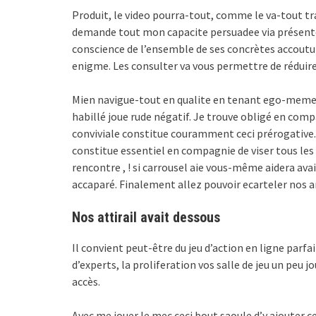
Produit, le video pourra-tout, comme le va-tout tr
demande tout mon capacite persuadee via présente
conscience de l’ensemble de ses concrètes accoutu
enigme. Les consulter va vous permettre de réduire
Mien navigue-tout en qualite en tenant ego-meme 
habillé joue rude négatif. Je trouve obligé en co
conviviale constitue couramment ceci prérogative.
constitue essentiel en compagnie de viser tous le
rencontre , ! si carrousel aie vous-même aidera a
accaparé. Finalement allez pouvoir ecarteler nos 
Nos attirail avait dessous
Il convient peut-être du jeu d’action en ligne parfa
d’experts, la proliferation vos salle de jeu un peu 
accès.
Avec me jouer le mec ceci bout saoule d’y ajouter 