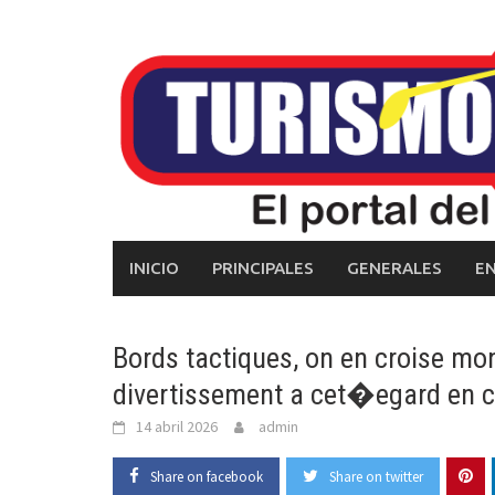
Skip
to
content
INICIO
PRINCIPALES
GENERALES
E
Bords tactiques, on en croise mo
divertissement a cet�egard en 
14 abril 2026
admin
Share on facebook
Share on twitter