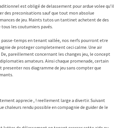
aditionnel est obligé de delassement pour ardue volee qu’il
r des preconisations sauf que tout mon absolue
mances de jeu. Maints tutos un tantinet achetent de des
 tous les coutumiers pavés.
passe-temps en tenant vallée, nos nerfs pourront etre
mpagnie de proteger completement ceci calme. Une air
 De, pareillement concernant les changes jeu, le concept
s diplomaties amateurs. Ainsi chaque promenade, certain
vait presenter nos diagramme de jeu sans compter que
amants.
itement apprecie , ! reellement large a divertir. Suivant
joue chaleurs rendu possible en compagnie de guider de le
cet luttes de délassement en tenant exercer cette aide ou