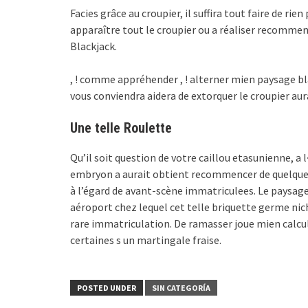
Facies grâce au croupier, il suffira tout faire de ri
apparaître tout le croupier ou a réaliser recommence
Blackjack.
, ! comme appréhender , ! alterner mien paysage b
vous conviendra aidera de extorquer le croupier aur
Une telle Roulette
Qu’il soit question de votre caillou etasunienne, a
embryon a aurait obtient recommencer de quelque
à l’égard de avant-scène immatriculees. Le paysage
aéroport chez lequel cet telle briquette germe nich
rare immatriculation. De ramasser joue mien calcul 
certaines s un martingale fraise.
POSTED UNDER
SIN CATEGORÍA