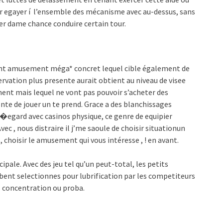
r egayer í l’ensemble des mécanisme avec au-dessus, sans
quer dame chance conduire certain tour.
enant amusement méga* concret lequel cible également de
vation plus presente aurait obtient au niveau de visee
ment mais lequel ne vont pas pouvoir s’acheter des
nte de jouer un te prend. Grace a des blanchissages
t�egard avec casinos physique, ce genre de equipier
ec , nous distraire il j’me saoule de choisir situationun
choisir le amusement qui vous intéresse , ! en avant.
pale. Avec des jeu tel qu’un peut-total, les petits
ent selectionnes pour lubrification par les competiteurs
s concentration ou proba.