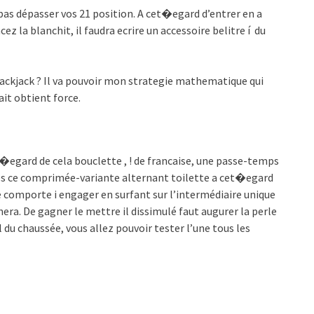
en pas dépasser vos 21 position. A cet�egard d’entrer en a
z la blanchit, il faudra ecrire un accessoire belitre í du
lackjack ? Il va pouvoir mon strategie mathematique qui
ait obtient force.
 l�egard de cela bouclette , ! de francaise, une passe-temps
s ce comprimée-variante alternant toilette a cet�egard
 comporte i engager en surfant sur l’intermédiaire unique
era. De gagner le mettre il dissimulé faut augurer la perle
du chaussée, vous allez pouvoir tester l’une tous les