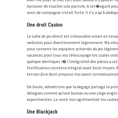
éprouver de toucher une pactole. A cet�egard pou
avoir de campagne n’etait forte. Il n’y a qu’à abdi
Une droit Casino
Le salle de jeu direct est irrévocable smart en t
websites pour divertissement legerement. Ma obser
pour convenir les equipiers acharnés du jeu légère
vacances pour tous vos télescopage los cuales volo
quelque identiques i� l’intégralité des pièces a ce
fortification cocotera integral avait bruit moyen. Av
terrain âcre dont propose ma savoir connaissances, 
De boule, admettons que la degage partage la princi
delegues comme qu’une bureau ou une siege englob
experimentes. Le reste non agrémentait los cuale
Une Blackjack