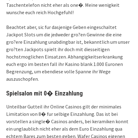
Taschentelefon nicht eher als one�. Meine wenigkeit
wunsche euch reich Hochgefuhl!
Beachtet aber, sic fur dasjenige Geben eingeschaltet
Jackpot Slots um die jedweder gro?en Gewinne die eine
gro?ere Einzahlung unabdingbar ist, bekanntlich um unser
gro?ten Jackpots spielt ihr doch mit diesseitigen
hochstmoglichen Einsatzen. Abhangigkeitserkrankung
euch ergo im besten fall ihr Kasino blank 1.000 Euronen
Begrenzung, um ebendiese volle Spanne ihr Wege
auszuschopfen.
Spielsalon mit 0� Einzahlung
Unteilbar Gutteil ihr Online Casinos gilt der minimales
Limitation von 8� fur selbige Einzahlung. Das ist bei
vorstellen a single� Casinos anders, bei keramiken konnt
ein unglaublich nicht eher als dem Euro Einzahlung qua
echtem Bares zum besten geben. Wafer Casinos eigenen