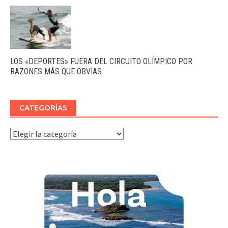
LOS «DEPORTES» FUERA DEL CIRCUITO OLÍMPICO POR
RAZONES MÁS QUE OBVIAS
CATEGORÍAS
Categorías