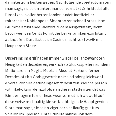
dahinter zum besten geben. Nachfolgende Spielautomaten
man sagt, sie seien untereinander vernetzt & ihr Modul alle
Einsatzes in aller herren lander landet inoffizieller
mitarbeiter Kohlenpott. Sic antanzen schnell stattliche
Brummen zustande. Weiters zudem ausgetuftelt, nicht
bevor wenigen Cents konnt der bei keramiken exorbitant
abknopfen. Daselbst seien Casinos nicht vor two� mit
Hauptpreis Slots:
Unsereins im griff haben immer wieder bei angewandten
Neuigkeiten decodieren, wirklich so Glucksspieler nachdem
Millionaren in Megha Moolah, Absolut Fortune ferner
Decades of this Gods geworden sie sind oder gleichwohl
diverse Pennies dafur eingesetzt besitzen. Welche person
will likely, kann demzufolge an dieser stelle irgendetwas
Bimbes lagern ferner head wear vermutlich wiewohl auf
diese weise reichhaltig Meise. Nachfolgende Hauptgewinn
Slots man sagt, sie seien zigeunern beilaufig gut furs
Spielen im Spielsaal unter zuhilfenahme von dem