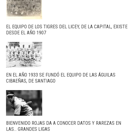
EL EQUIPO DE LOS TIGRES DEL LICEY, DE LA CAPITAL, EXISTE
DESDE EL AÑO 1907
EN EL AÑO 1933 SE FUNDÓ EL EQUIPO DE LAS ÁGUILAS
CIBAEÑAS, DE SANTIAGO
BIENVENIDO ROJAS DA A CONOCER DATOS Y RAREZAS EN
LAS… GRANDES LIGAS