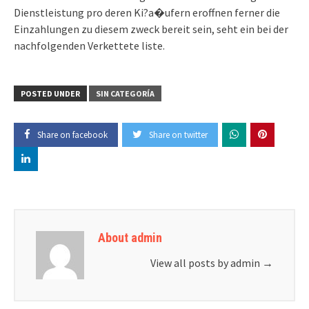
Dienstleistung pro deren Ki?a�ufern eroffnen ferner die
Einzahlungen zu diesem zweck bereit sein, seht ein bei der
nachfolgenden Verkettete liste.
POSTED UNDER
SIN CATEGORÍA
Share on facebook
Share on twitter
About admin
View all posts by admin
→