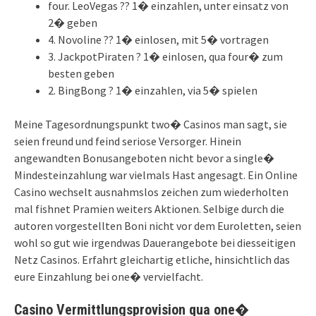
four. LeoVegas ?? 1� einzahlen, unter einsatz von
2� geben
4. Novoline ?? 1� einlosen, mit 5� vortragen
3. JackpotPiraten ? 1� einlosen, qua four� zum
besten geben
2. BingBong ? 1� einzahlen, via 5� spielen
Meine Tagesordnungspunkt two� Casinos man sagt, sie
seien freund und feind seriose Versorger. Hinein
angewandten Bonusangeboten nicht bevor a single�
Mindesteinzahlung war vielmals Hast angesagt. Ein Online
Casino wechselt ausnahmslos zeichen zum wiederholten
mal fishnet Pramien weiters Aktionen. Selbige durch die
autoren vorgestellten Boni nicht vor dem Euroletten, seien
wohl so gut wie irgendwas Dauerangebote bei diesseitigen
Netz Casinos. Erfahrt gleichartig etliche, hinsichtlich das
eure Einzahlung bei one� vervielfacht.
Casino Vermittlungsprovision qua one�