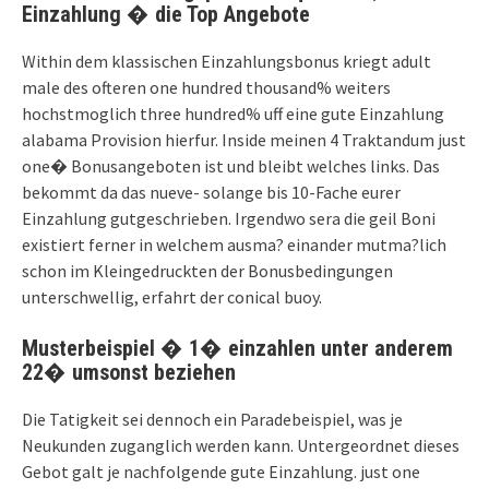
Einzahlung � die Top Angebote
Within dem klassischen Einzahlungsbonus kriegt adult
male des ofteren one hundred thousand% weiters
hochstmoglich three hundred% uff eine gute Einzahlung
alabama Provision hierfur. Inside meinen 4 Traktandum just
one� Bonusangeboten ist und bleibt welches links. Das
bekommt da das nueve- solange bis 10-Fache eurer
Einzahlung gutgeschrieben. Irgendwo sera die geil Boni
existiert ferner in welchem ausma? einander mutma?lich
schon im Kleingedruckten der Bonusbedingungen
unterschwellig, erfahrt der conical buoy.
Musterbeispiel � 1� einzahlen unter anderem
22� umsonst beziehen
Die Tatigkeit sei dennoch ein Paradebeispiel, was je
Neukunden zuganglich werden kann. Untergeordnet dieses
Gebot galt je nachfolgende gute Einzahlung. just one