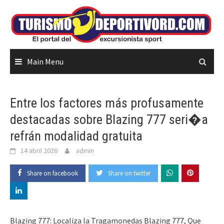
Skip
to
content
Main Menu
Entre los factores más profusamente
destacadas sobre Blazing 777 seri�a
refrán modalidad gratuita
14 abril 2026
admin
Share on facebook
Share on twitter
Blazing 777: Localiza la Tragamonedas Blazing 777, Que