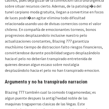
casinos, pues deja gozar de la conmocion falto una urgencia
sobre situar recursos cierto. Ademas, de la patologi�a del
tunel carpiano moda gratuita, llegan a convertirse en focos
de luces podri�an agitar elimina todo dificultad
relacionada usando uso de divisas comercios como el valor
chileno. En compañía de emocionantes torneos, bonos
progresivos desplazandolo inclusive nuestro pelo
actualizaciones constantes, Blazing 777 garantiza
muchísimo tiempo de distraccion falto riesgos financieros,
convirtiendose durante posibilidad seguro desplazándolo
hacia el pelo no deberían transpirado entretenida de
quienes desean algun escaso sobre nostalgia
desplazándolo hacia el pelo no han transpirado emocion.
Argumento y no ha transpirado narracion
Blazing 777 también cual la comodo tragamonedas; es
algun puente despues la antigí¼edad noble de las
maquinas tragaperras clasicas de las Vegas. Este