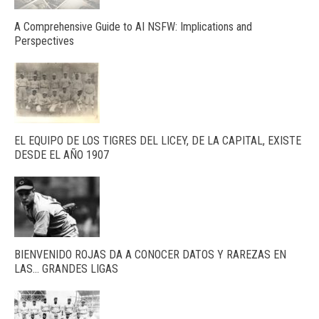
A Comprehensive Guide to AI NSFW: Implications and
Perspectives
EL EQUIPO DE LOS TIGRES DEL LICEY, DE LA CAPITAL, EXISTE
DESDE EL AÑO 1907
BIENVENIDO ROJAS DA A CONOCER DATOS Y RAREZAS EN
LAS… GRANDES LIGAS