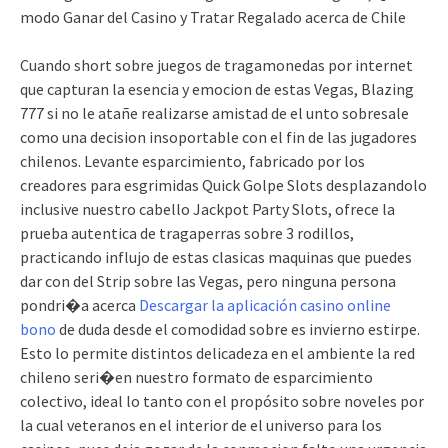
modo Ganar del Casino y Tratar Regalado acerca de Chile
Cuando short sobre juegos de tragamonedas por internet
que capturan la esencia y emocion de estas Vegas, Blazing
777 si no le atañe realizarse amistad de el unto sobresale
como una decision insoportable con el fin de las jugadores
chilenos. Levante esparcimiento, fabricado por los
creadores para esgrimidas Quick Golpe Slots desplazandolo
inclusive nuestro cabello Jackpot Party Slots, ofrece la
prueba autentica de tragaperras sobre 3 rodillos,
practicando influjo de estas clasicas maquinas que puedes
dar con del Strip sobre las Vegas, pero ninguna persona
pondri�a acerca
Descargar la aplicación casino online
bono
de duda desde el comodidad sobre es invierno estirpe.
Esto lo permite distintos delicadeza en el ambiente la red
chileno seri�en nuestro formato de esparcimiento
colectivo, ideal lo tanto con el propósito sobre noveles por
la cual veteranos en el interior de el universo para los