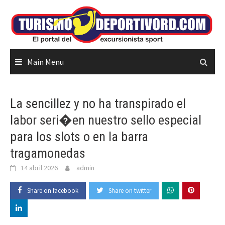
Skip
to
content
Main Menu
La sencillez y no ha transpirado el
labor seri�en nuestro sello especial
para los slots o en la barra
tragamonedas
14 abril 2026
admin
Share on facebook
Share on twitter