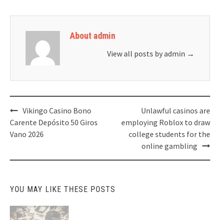
About admin
View all posts by admin
→
Post
Vikingo Casino Bono
Unlawful casinos are
navigation
Carente Depósito 50 Giros
employing Roblox to draw
Vano 2026
college students for the
online gambling
YOU MAY LIKE THESE POSTS