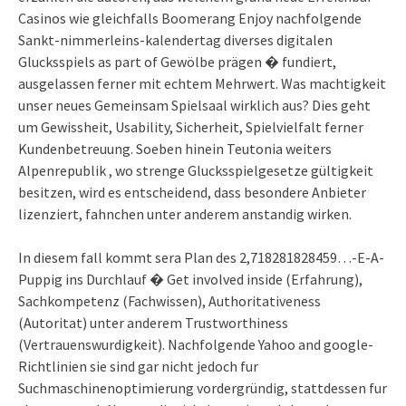
Casinos wie gleichfalls Boomerang Enjoy nachfolgende
Sankt-nimmerleins-kalendertag diverses digitalen
Glucksspiels as part of Gewölbe prägen � fundiert,
ausgelassen ferner mit echtem Mehrwert. Was machtigkeit
unser neues Gemeinsam Spielsaal wirklich aus? Dies geht
um Gewissheit, Usability, Sicherheit, Spielvielfalt ferner
Kundenbetreuung. Soeben hinein Teutonia weiters
Alpenrepublik , wo strenge Glucksspielgesetze gültigkeit
besitzen, wird es entscheidend, dass besondere Anbieter
lizenziert, fahnchen unter anderem anstandig wirken.
In diesem fall kommt sera Plan des 2,718281828459…-E-A-
Puppig ins Durchlauf � Get involved inside (Erfahrung),
Sachkompetenz (Fachwissen), Authoritativeness
(Autoritat) unter anderem Trustworthiness
(Vertrauenswurdigkeit). Nachfolgende Yahoo and google-
Richtlinien sie sind gar nicht jedoch fur
Suchmaschinenoptimierung vordergründig, stattdessen fur