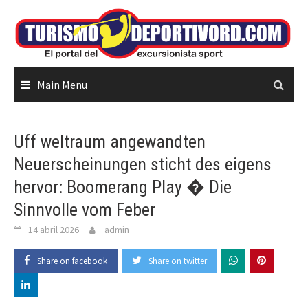
Skip
to
content
Main Menu
Uff weltraum angewandten
Neuerscheinungen sticht des eigens
hervor: Boomerang Play � Die
Sinnvolle vom Feber
14 abril 2026
admin
Share on facebook
Share on twitter