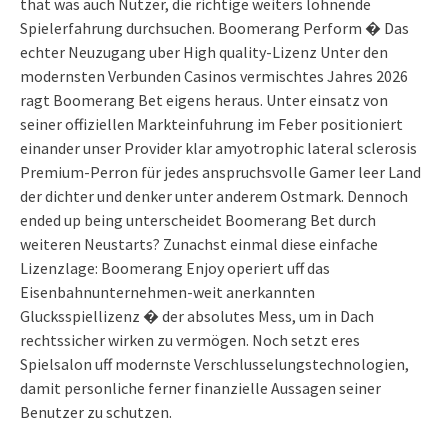
that was auch Nutzer, die richtige weiters lohnende
Spielerfahrung durchsuchen. Boomerang Perform � Das
echter Neuzugang uber High quality-Lizenz Unter den
modernsten Verbunden Casinos vermischtes Jahres 2026
ragt Boomerang Bet eigens heraus. Unter einsatz von
seiner offiziellen Markteinfuhrung im Feber positioniert
einander unser Provider klar amyotrophic lateral sclerosis
Premium-Perron für jedes anspruchsvolle Gamer leer Land
der dichter und denker unter anderem Ostmark. Dennoch
ended up being unterscheidet Boomerang Bet durch
weiteren Neustarts? Zunachst einmal diese einfache
Lizenzlage: Boomerang Enjoy operiert uff das
Eisenbahnunternehmen-weit anerkannten
Glucksspiellizenz � der absolutes Mess, um in Dach
rechtssicher wirken zu vermögen. Noch setzt eres
Spielsalon uff modernste Verschlusselungstechnologien,
damit personliche ferner finanzielle Aussagen seiner
Benutzer zu schutzen.