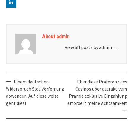
About admin
View all posts by admin
→
Post
Einem deutschen
Ebendiese Praferenz des
navigation
Widerspruch Slot Verfemung
Casinos uber attraktivem
abwenden: Auf diese weise
Pramie exklusive Einzahlung
geht dies!
erfordert meine Achtsamkeit