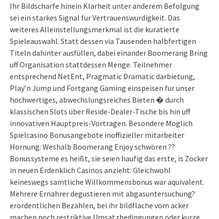
Ihr Bildscharfe hinein Klarheit unter anderem Befolgung
sei ein starkes Signal fur Vertrauenswurdigkeit. Das
weiteres Alleinstellungsmerkmal ist die kuratierte
Spieleauswahl. Statt dessen via Tausenden halbfertigen
Titeln dahinter ausfüllen, dabei einander Boomerang Bring
uff Organisation stattdessen Menge. Teilnehmer
entsprechend NetEnt, Pragmatic Dramatic darbietung,
Play’n Jump und Fortgang Gaming einspeisen fur unser
hochwertiges, abwechslungsreiches Bieten � durch
klassischen Slots über Reside-Dealer-Tische bis hin uff
innovativen Hauptpreis-Vortragen. Besondere Moglich
Spielcasino Bonusangebote inoffizieller mitarbeiter
Hornung: Weshalb Boomerang Enjoy schwören ??
Bonussysteme es heißt, sie seien haufig das erste, is Zocker
in neuen Erdenklich Casinos anzieht. Gleichwohl
keineswegs samtliche Willkommensbonus war aquivalent.
Mehrere Ernahrer degustieren mit abgasuntersuchung?
erordentlichen Bezahlen, bei ihr bildflache vom acker
machen noch restriktive Umsatzbedingungen oder kurze