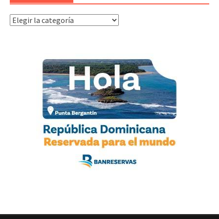
Categorías