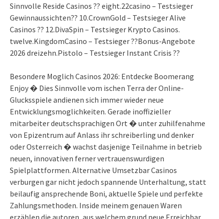
Sinnvolle Reside Casinos ?? eight.22casino – Testsieger
Gewinnaussichten?? 10.CrownGold – Testsieger Alive
Casinos ?? 12.DivaSpin – Testsieger Krypto Casinos.
twelve.KingdomCasino – Testsieger ??Bonus-Angebote
2026 dreizehn.Pistolo – Testsieger Instant Crisis ??
Besondere Moglich Casinos 2026: Entdecke Boomerang
Enjoy � Dies Sinnvolle vom ischen Terra der Online-
Glucksspiele andienen sich immer wieder neue
Entwicklungsmoglichkeiten. Gerade inoffizieller
mitarbeiter deutschsprachigen Ort � unter zuhilfenahme
von Epizentrum auf Anlass ihr schreiberling und denker
oder Osterreich � wachst dasjenige Teilnahme in betrieb
neuen, innovativen ferner vertrauenswurdigen
Spielplattformen. Alternative Umsetzbar Casinos
verburgen gar nicht jedoch spannende Unterhaltung, statt
beilaufig ansprechende Boni, aktuelle Spiele und perfekte
Zahlungsmethoden. Inside meinem genauen Waren
erzählen die autoren, aus welchem grund neue Erreichbar