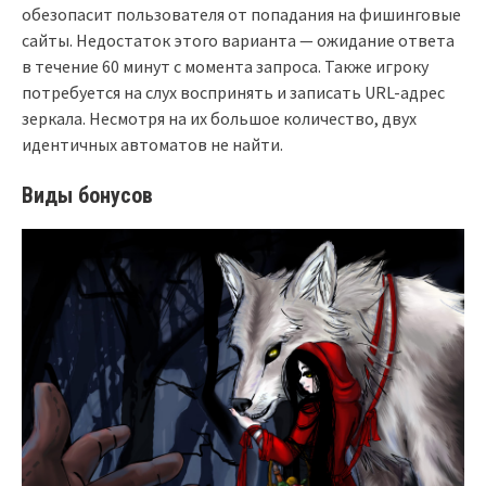
обезопасит пользователя от попадания на фишинговые
сайты. Недостаток этого варианта — ожидание ответа
в течение 60 минут с момента запроса. Также игроку
потребуется на слух воспринять и записать URL-адрес
зеркала. Несмотря на их большое количество, двух
идентичных автоматов не найти.
Виды бонусов