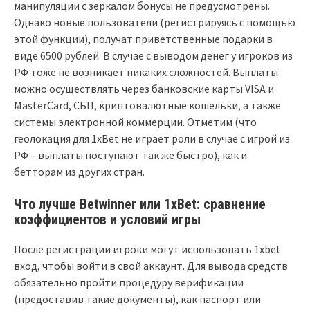
манипуляции с зеркалом бонусы не предусмотрены.
Однако новые пользователи (регистрируясь с помощью
этой функции), получат приветственные подарки в
виде 6500 рублей. В случае с выводом денег у игроков из
РФ тоже не возникает никаких сложностей. Выплаты
можно осуществлять через банковские карты VISA и
MasterCard, СБП, криптовалютные кошельки, а также
системы электронной коммерции.
Отметим (что
геолокация для 1xBet не играет роли в случае с игрой из
РФ – выплаты поступают так же быстро), как и
бетторам из других стран.
Что лучше Betwinner или 1xBet: сравнение
коэффициентов и условий игры
После регистрации игроки могут использовать 1xbet
вход, чтобы войти в свой аккаунт. Для вывода средств
обязательно пройти процедуру верификации
(предоставив такие документы), как паспорт или