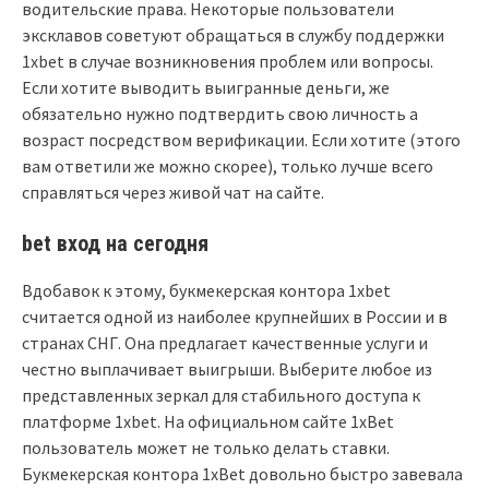
водительские права. Некоторые пользователи
эксклавов советуют обращаться в службу поддержки
1xbet в случае возникновения проблем или вопросы.
Если хотите выводить выигранные деньги, же
обязательно нужно подтвердить свою личность а
возраст посредством верификации. Если хотите (этого
вам ответили же можно скорее), только лучше всего
справляться через живой чат на сайте.
bet вход на сегодня
Вдобавок к этому, букмекерская контора 1xbet
считается одной из наиболее крупнейших в России и в
странах СНГ. Она предлагает качественные услуги и
честно выплачивает выигрыши. Выберите любое из
представленных зеркал для стабильного доступа к
платформе 1xbet. На официальном сайте 1xBet
пользователь может не только делать ставки.
Букмекерская контора 1xBet довольно быстро завевала