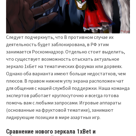
Следует подчеркнуть, что В противном случае их
деятельность будет заблокирована, в РФ этим
занимается Роскомнадзор. Отдельно стоит выделить,
что существует возможность отыскать актуальное
зеркало 1хБет на тематических форумах или дорвеях.
Однако оба варианта имеют больше недостатков, чем
плюсов. В правом нижнем углу экрана расположен чат
для общения с нашей службой поддержки. Наша команда
экспертов работает круглосуточно и всегда готова
помочь вам с любыми запросами. Игровые аппараты
(основанные на фруктовой тематике), занимают
лидирующие позиции в мире азартных игр.
Сравнение нового зеркала 1xBet и