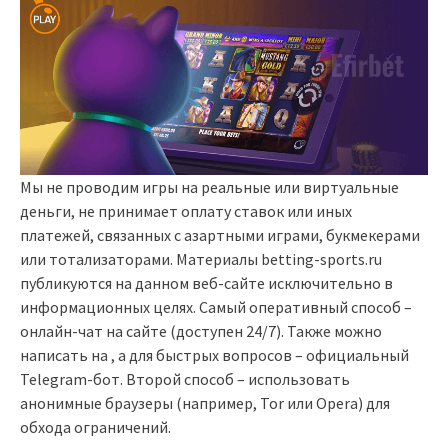
Мы не проводим игры на реальные или виртуальные
деньги, не принимает оплату ставок или иных
платежей, связанных с азартными играми, букмекерами
или тотализаторами. Материалы betting-sports.ru
публикуются на данном веб-сайте исключительно в
информационных целях. Самый оперативный способ –
онлайн-чат на сайте (доступен 24/7). Также можно
написать на , а для быстрых вопросов – официальный
Telegram-бот. Второй способ – использовать
анонимные браузеры (например, Tor или Opera) для
обхода ограничений.