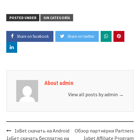
POSTED UNDER
SIN CATEGORÍA
Share on facebook
Share on twitter
About admin
View all posts by admin
→
Post
1xBet скачать на Android
Обзор партнёрки Partners
navigation
1хБет скачать бесплатно на
1xbet Affiliate Program