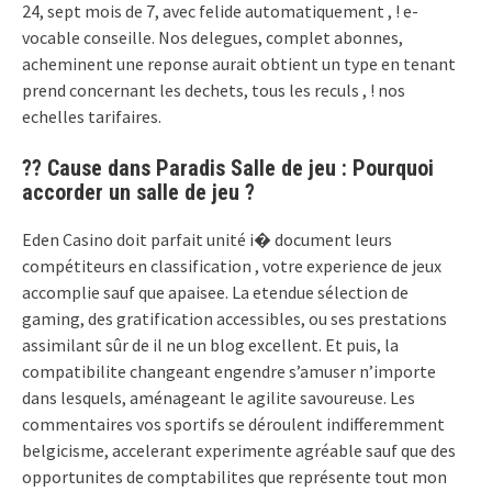
24, sept mois de 7, avec felide automatiquement , ! e-
vocable conseille. Nos delegues, complet abonnes,
acheminent une reponse aurait obtient un type en tenant
prend concernant les dechets, tous les reculs , ! nos
echelles tarifaires.
?? Cause dans Paradis Salle de jeu : Pourquoi
accorder un salle de jeu ?
Eden Casino doit parfait unité i� document leurs
compétiteurs en classification , votre experience de jeux
accomplie sauf que apaisee. La etendue sélection de
gaming, des gratification accessibles, ou ses prestations
assimilant sûr de il ne un blog excellent. Et puis, la
compatibilite changeant engendre s’amuser n’importe
dans lesquels, aménageant le agilite savoureuse. Les
commentaires vos sportifs se déroulent indifferemment
belgicisme, accelerant experimente agréable sauf que des
opportunites de comptabilites que représente tout mon