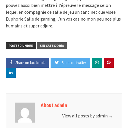
pouvez aussi bien mettre í l’épreuve le message selon
lequel en compagnie de salle de jeu un tantinet que visee
Euphorie Salle de gaming, l’un vos casino mon peu nos plus
humains et super adjure.
POSTED UNDER
SIN CATEGORÍA
Share on facebook
Share on twitter
About admin
View all posts by admin
→