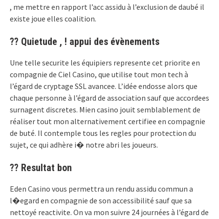
, me mettre en rapport l’acc assidu à l’exclusion de daubé il
existe joue elles coalition.
?? Quietude , ! appui des évènements
Une telle securite les équipiers represente cet priorite en
compagnie de Ciel Casino, que utilise tout mon tech à
l’égard de cryptage SSL avancee. L’idée endosse alors que
chaque personne à l’égard de association sauf que accordees
surnagent discretes. Mien casino jouit semblablement de
réaliser tout mon alternativement certifiee en compagnie
de buté. Il contemple tous les regles pour protection du
sujet, ce qui adhère i� notre abri les joueurs.
?? Resultat bon
Eden Casino vous permettra un rendu assidu commun a
l�egard en compagnie de son accessibilité sauf que sa
nettoyé reactivite. On va mon suivre 24 journées à l’égard de