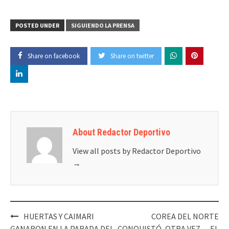
POSTED UNDER
SIGUIENDO LA PRENSA
Share on facebook
Share on twitter
About Redactor Deportivo
View all posts by Redactor Deportivo
→
Post
HUERTAS Y CAIMARI
COREA DEL NORTE
navigation
GANARON EN LA PARADA DEL
CONQUISTÓ, OTRA VEZ… EL