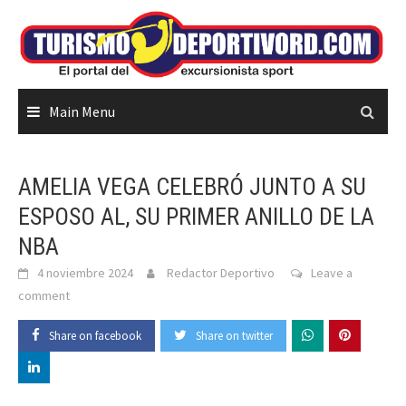
Skip
to
content
Main Menu
AMELIA VEGA CELEBRÓ JUNTO A SU
ESPOSO AL, SU PRIMER ANILLO DE LA
NBA
4 noviembre 2024
Redactor Deportivo
Leave a
comment
Share on facebook
Share on twitter