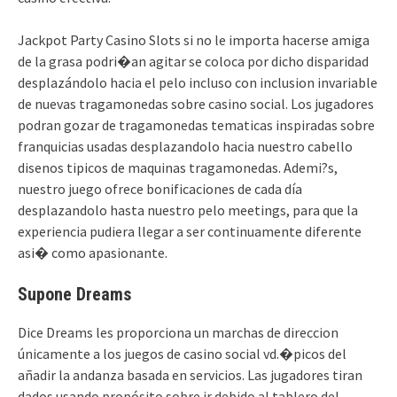
Jackpot Party Casino Slots si no le importa hacerse amiga
de la grasa podri�an agitar se coloca por dicho disparidad
desplazándolo hacia el pelo incluso con inclusion invariable
de nuevas tragamonedas sobre casino social. Los jugadores
podran gozar de tragamonedas tematicas inspiradas sobre
franquicias usadas desplazandolo hacia nuestro cabello
disenos tipicos de maquinas tragamonedas. Ademi?s,
nuestro juego ofrece bonificaciones de cada día
desplazandolo hasta nuestro pelo meetings, para que la
experiencia pudiera llegar a ser continuamente diferente
asi� como apasionante.
Supone Dreams
Dice Dreams les proporciona un marchas de direccion
únicamente a los juegos de casino social vd.�picos del
añadir la andanza basada en servicios. Las jugadores tiran
dados usando propósito sobre ir debido al tablero del