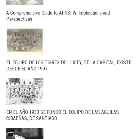
A Comprehensive Guide to AI NSFW: Implications and
Perspectives
EL EQUIPO DE LOS TIGRES DEL LICEY, DE LA CAPITAL, EXISTE
DESDE EL AÑO 1907
EN EL AÑO 1933 SE FUNDÓ EL EQUIPO DE LAS ÁGUILAS
CIBAEÑAS, DE SANTIAGO