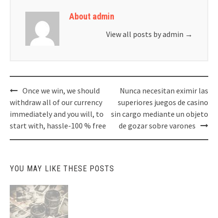
About admin
View all posts by admin
→
Post
Once we win, we should
Nunca necesitan eximir las
navigation
withdraw all of our currency
superiores juegos de casino
immediately and you will, to
sin cargo mediante un objeto
start with, hassle-100 % free
de gozar sobre varones
YOU MAY LIKE THESE POSTS