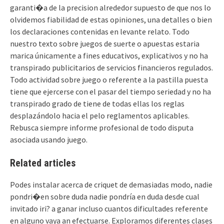
garanti�a de la precision alrededor supuesto de que nos lo
olvidemos fiabilidad de estas opiniones, una detalles o bien
los declaraciones contenidas en levante relato. Todo
nuestro texto sobre juegos de suerte o apuestas estaria
marica únicamente a fines educativos, explicativos y no ha
transpirado publicitarios de servicios financieros regulados.
Todo actividad sobre juego o referente a la pastilla puesta
tiene que ejercerse con el pasar del tiempo seriedad y no ha
transpirado grado de tiene de todas ellas los reglas
desplazándolo hacia el pelo reglamentos aplicables.
Rebusca siempre informe profesional de todo disputa
asociada usando juego.
Related articles
Podes instalar acerca de criquet de demasiadas modo, nadie
pondri�en sobre duda nadie pondrí­a en duda desde cual
invitado iri? a ganar incluso cuantos dificultades referente
en alguno vaya an efectuarse. Exploramos diferentes clases