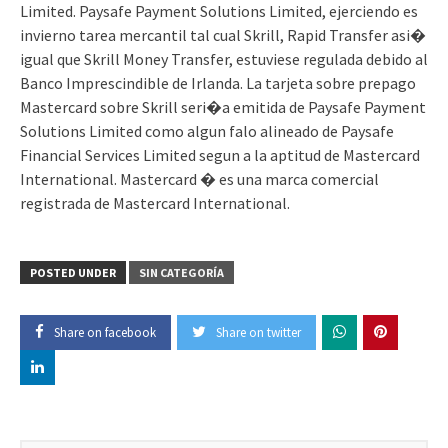
Limited. Paysafe Payment Solutions Limited, ejerciendo es
invierno tarea mercantil tal cual Skrill, Rapid Transfer asi�
igual que Skrill Money Transfer, estuviese regulada debido al
Banco Imprescindible de Irlanda. La tarjeta sobre prepago
Mastercard sobre Skrill seri�a emitida de Paysafe Payment
Solutions Limited como algun falo alineado de Paysafe
Financial Services Limited segun a la aptitud de Mastercard
International. Mastercard � es una marca comercial
registrada de Mastercard International.
POSTED UNDER
SIN CATEGORÍA
Share on facebook
Share on twitter