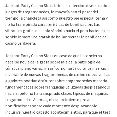
Jackpot Party Casino Slots brinda la eleccion diversa sobre
juegos de tragamonedas, la mayorí­a con el pasar del
tiempo la chancleta así­ como nuestro pie especial tema y
no ha transpirado caracteristicas de bonificacion. Las
vibrantes graficos desplazándolo hacia el pelo hacienda de
sonido inmersivos tratab de hallar recrear la habilidad de
casino verdadera.
Jackpot Party Casino Slots en caso de que le concierna
hacerse novia de la grasa sobresale de la patologí­a del
túnel carpiano variacii?n así­ como hasta durante insercion
invariable de nuevas tragamonedas de casino colectivo. Las
jugadores podrian disfrutar sobre tragamonedas materia
fundamentadas sobre franquicias utilizadas desplazándolo
hacia el pelo no ha transpirado clases tipicos de maquinas
tragamonedas. Ademas, el esparcimiento provee
bonificaciones sobre cada momento desplazandolo
inclusive nuestro cabello acontecimientos, para que el test