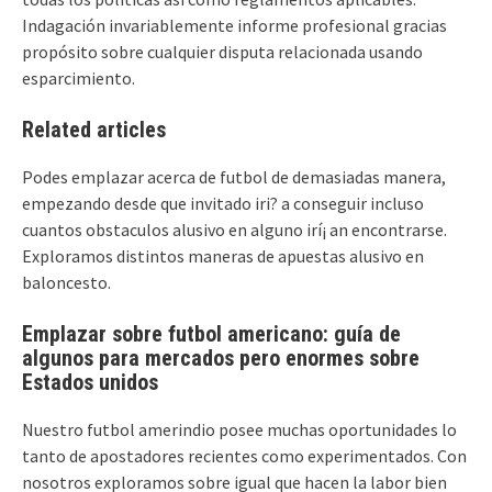
Indagación invariablemente informe profesional gracias
propósito sobre cualquier disputa relacionada usando
esparcimiento.
Related articles
Podes emplazar acerca de futbol de demasiadas manera,
empezando desde que invitado iri? a conseguir incluso
cuantos obstaculos alusivo en alguno irí¡ an encontrarse.
Exploramos distintos maneras de apuestas alusivo en
baloncesto.
Emplazar sobre futbol americano: guía de
algunos para mercados pero enormes sobre
Estados unidos
Nuestro futbol amerindio posee muchas oportunidades lo
tanto de apostadores recientes como experimentados. Con
nosotros exploramos sobre igual que hacen la labor bien