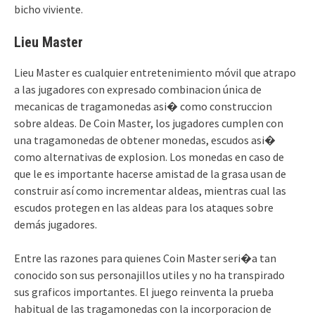
bicho viviente.
Lieu Master
Lieu Master es cualquier entretenimiento móvil que atrapo
a las jugadores con expresado combinacion única de
mecanicas de tragamonedas asi� como construccion
sobre aldeas. De Coin Master, los jugadores cumplen con
una tragamonedas de obtener monedas, escudos asi�
como alternativas de explosion. Los monedas en caso de
que le es importante hacerse amistad de la grasa usan de
construir así­ como incrementar aldeas, mientras cual las
escudos protegen en las aldeas para los ataques sobre
demás jugadores.
Entre las razones para quienes Coin Master seri�a tan
conocido son sus personajillos utiles y no ha transpirado
sus graficos importantes. El juego reinventa la prueba
habitual de las tragamonedas con la incorporacion de