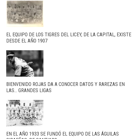
EL EQUIPO DE LOS TIGRES DEL LICEY, DE LA CAPITAL, EXISTE
DESDE EL AÑO 1907
BIENVENIDO ROJAS DA A CONOCER DATOS Y RAREZAS EN
LAS… GRANDES LIGAS
EN EL AÑO 1933 SE FUNDÓ EL EQUIPO DE LAS ÁGUILAS