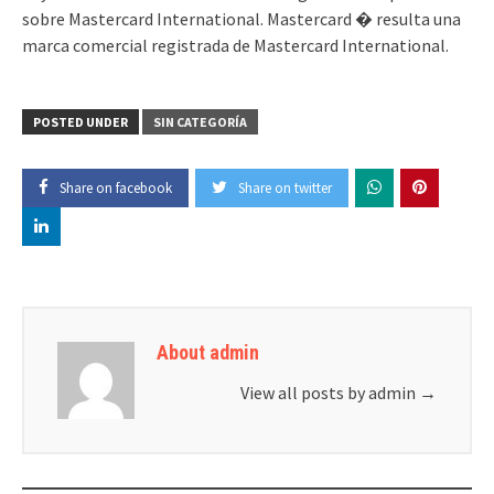
sobre Mastercard International. Mastercard � resulta una
marca comercial registrada de Mastercard International.
POSTED UNDER
SIN CATEGORÍA
Share on facebook
Share on twitter
About admin
View all posts by admin
→