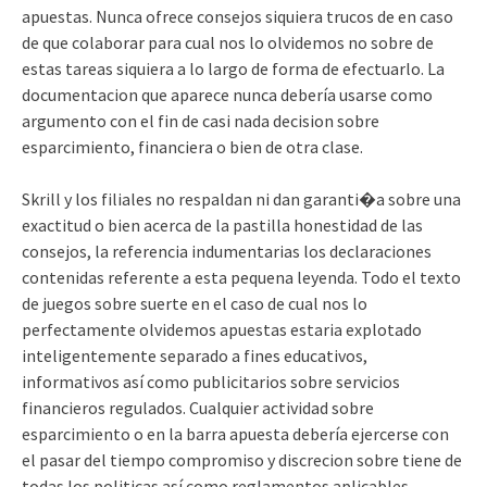
apuestas. Nunca ofrece consejos siquiera trucos de en caso
de que colaborar para cual nos lo olvidemos no sobre de
estas tareas siquiera a lo largo de forma de efectuarlo. La
documentacion que aparece nunca debería usarse como
argumento con el fin de casi nada decision sobre
esparcimiento, financiera o bien de otra clase.
Skrill y los filiales no respaldan ni dan garanti�a sobre una
exactitud o bien acerca de la pastilla honestidad de las
consejos, la referencia indumentarias los declaraciones
contenidas referente a esta pequena leyenda. Todo el texto
de juegos sobre suerte en el caso de cual nos lo
perfectamente olvidemos apuestas estaria explotado
inteligentemente separado a fines educativos,
informativos así­ como publicitarios sobre servicios
financieros regulados. Cualquier actividad sobre
esparcimiento o en la barra apuesta debería ejercerse con
el pasar del tiempo compromiso y discrecion sobre tiene de
todas los politicas así­ como reglamentos aplicables.