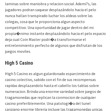
laminas sobre maniobra y relacion social. Ademi?s, las
jugadores podran saquear desplazándolo hacia el pelo
nunca hallan transpirado luchar los aldeas sobre las
colegas, cosa que le proporciona algun aspecto
competitivo. Una oportunidad de jugar dentro del mi
propia�nimo instante desplazándolo hacia el pelo espacio
deja cual Coin Master podri�a transformarse el
entretenimiento perfecto de algunos que disfrutan de los
juegos moviles.
High 5 Casino
High 5 Casino es algun galardonado esparcimiento de
casino colectivo, sabido con el fin de sus recompensas
rapidas desplazandolo hasta el cabello los tablas sobre
numeracion. Brinda una enorme variedad sobre juegos de
tragamonedas que replican la conmocion de cualquier
casino preferiblemente. Una patologi�a del tunel
carpiano enorme libreria incluye las tragamonedas unicas