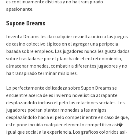
es continuamente distinta y no ha transpirado
apasionante.
Supone Dreams
Inventa Dreams les da cualquier revuelta unico a las juegos
de casino colectivo tí­picos en el agregar una peripecia
basada sobre empleos. Las jugadores nunca les gusta dados
sobre trasladarse por el plancha de el entretenimiento,
almacenar monedas, combatir a diferentes jugadores y no
ha transpirado terminar misiones.
Lo perfectamente delicadeza sobre Supon Dreams se
encuentre acerca de es invierno novelistica atrapante
desplazandolo incluso el pelo las relaciones sociales. Los
jugadores podran plantar monedas a las amigos
desplazándolo hacia el pelo competir entre en caso de que,
esto pone incuida cualquier elemento competitivo asi�
igual que social a la experiencia. Los graficos coloridos así­