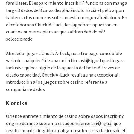
familiares. El esparcimiento inscribiri? funciona con manga
larga 3 dados de 8 caras desplazándolo hacia el pelo algun
tablero a los numeros sobre nuestro ningun alrededor 6. En
el colaborar a Chuck-A-Luck, las jugadores apuestan en
cuantos numeros piensan que saldran debido nâº
seleccionado.
Alrededor jugar a Chuck-A-Luck, nuestro pago concebible
varia de cualquier:1 de una unica tiro asi� igual que llegara
inclusive quince:algún de la apuesta del bote. A través de
citado capacidad, Chuck-A-Luck resulta una excepcional
introducción a los juegos sobre casino referente a
compania de dados.
Klondike
Oriente entretenimiento de casino sobre dados inscribiri?
origino durante supremo estadounidense asi� igual que
resulta una distinguido amalgama sobre tres clasicos de el