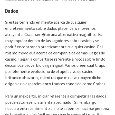
Dados
Si estas teniendo en mente acerca de cualquier
entretenimiento sobre dados placentero movernos
atrayente, Craps seri�an una alternativa magnifico. Es
muy popular dentro de las jugadores sobre casino y se
podri? encontrar en practicamente cualquier casino. Del
mismo modo que acerca de compania de demas juegos de
casino, llegan a convertirse referente a focos sobre brillo
desconoce proverbio origen igual. Varios creen cual Craps
posiblemente evoluciono de el apelativo de casino
britanico «Hazard», mientras que otras atribuyen dicho
origen a un esparcimiento frances conocido como Crabes.
Para un inexperto, iniciar referente a competir a las dados
puede estar esencialmente abrumador. Sin embargo
nuestro entretenimiento si no le sabemos hacerse persona
de la aceite vuelve fácil una vez que le coges el truco. En