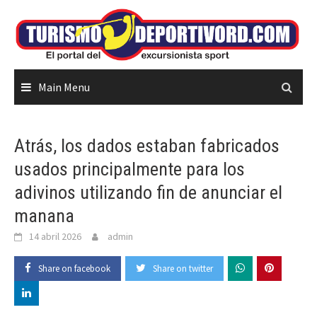
Skip
to
content
Main Menu
Atrás, los dados estaban fabricados
usados principalmente para los
adivinos utilizando fin de anunciar el
manana
14 abril 2026
admin
Share on facebook
Share on twitter