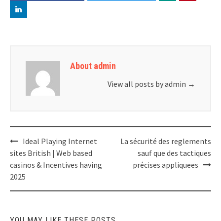
About admin
View all posts by admin
→
Post
Ideal Playing Internet
La sécurité des reglements
navigation
sites British | Web based
sauf que des tactiques
casinos & Incentives having
précises appliquees
2025
YOU MAY LIKE THESE POSTS