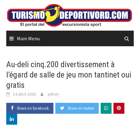
Skip
to
content
Main Menu
Au-deli cinq.200 divertissement à
l’égard de salle de jeu mon tantinet oui
gratis
14 abril 2026
admin
Share on facebook
Share on twitter