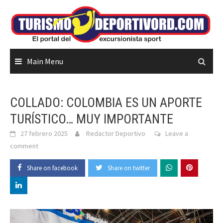
Skip
to
content
Main Menu
COLLADO: COLOMBIA ES UN APORTE
TURÍSTICO… MUY IMPORTANTE
27 febrero 2025
Redactor Deportivo
Leave a
comment
Share on facebook
Share on twitter