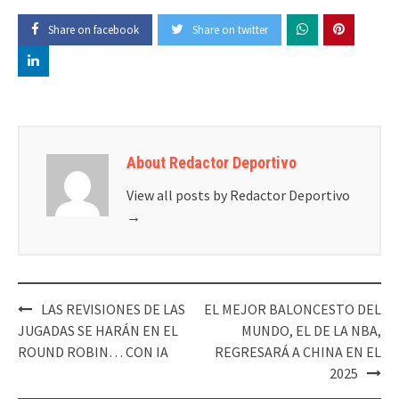
Share on facebook
Share on twitter
About Redactor Deportivo
View all posts by Redactor Deportivo
→
Post
LAS REVISIONES DE LAS
EL MEJOR BALONCESTO DEL
navigation
JUGADAS SE HARÁN EN EL
MUNDO, EL DE LA NBA,
ROUND ROBIN… CON IA
REGRESARÁ A CHINA EN EL
2025