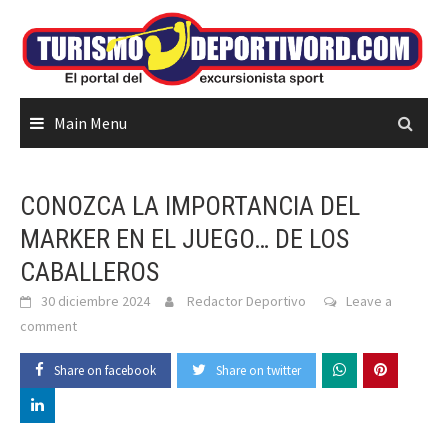
Skip
to
content
Main Menu
CONOZCA LA IMPORTANCIA DEL
MARKER EN EL JUEGO… DE LOS
CABALLEROS
30 diciembre 2024
Redactor Deportivo
Leave a
comment
Share on facebook
Share on twitter