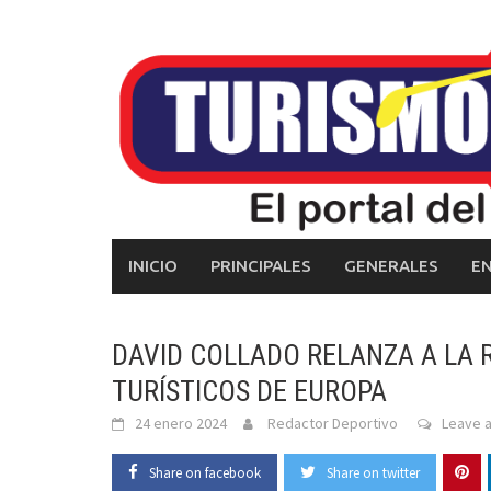
Skip
to
content
INICIO
PRINCIPALES
GENERALES
E
DAVID COLLADO RELANZA A LA
TURÍSTICOS DE EUROPA
24 enero 2024
Redactor Deportivo
Leave 
Share on facebook
Share on twitter