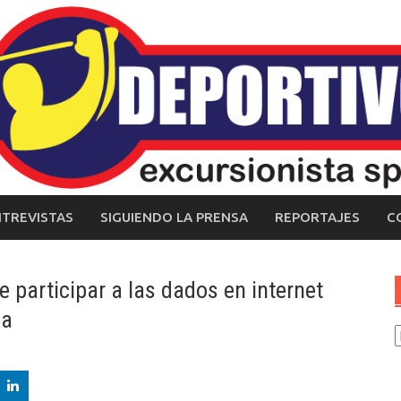
NTREVISTAS
SIGUIENDO LA PRENSA
REPORTAJES
C
participar a las dados en internet
na
C