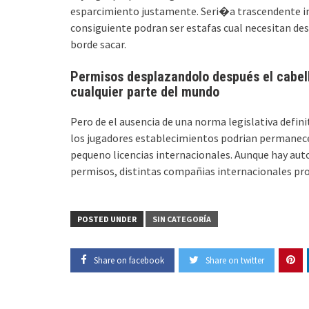
esparcimiento justamente. Seri�a trascendente i
consiguiente podran ser estafas cual necesitan desp
borde sacar.
Permisos desplazandolo después el cabello
cualquier parte del mundo
Pero de el ausencia de una norma legislativa defin
los jugadores establecimientos podrian permanece
pequeno licencias internacionales. Aunque hay aut
permisos, distintas compañias internacionales pr
POSTED UNDER
SIN CATEGORÍA
Share on facebook
Share on twitter