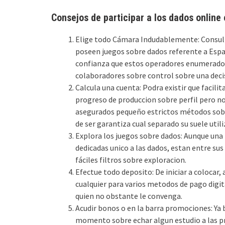
Consejos de participar a los dados onlin
Elige todo Cámara Indudablemente: Consult
poseen juegos sobre dados referente a Espa
confianza que estos operadores enumerados
colaboradores sobre control sobre una deci
Calcula una cuenta: Podra existir que facil
progreso de produccion sobre perfil pero n
asegurados pequeño estrictos métodos sob
de ser garantiza cual separado su suele utiliz
Explora los juegos sobre dados: Aunque una 
dedicadas unico a las dados, estan entre sus
fáciles filtros sobre exploracion.
Efectue todo deposito: De iniciar a colocar,
cualquier para varios metodos de pago digit
quien no obstante le convenga.
Acudir bonos o en la barra promociones: Ya 
momento sobre echar algun estudio a las p