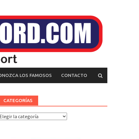
ONOZCA LOS FAMOSOS
CONTACTO
CATEGORÍAS
ategorías