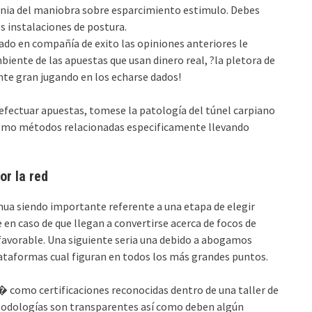
ania del maniobra sobre esparcimiento estimulo. Debes
s instalaciones de postura.
do en compañía de exito las opiniones anteriores le
iente de las apuestas que usan dinero real, ?la pletora de
te gran jugando en los echarse dados!
efectuar apuestas, tomese la patologí­a del túnel carpiano
como métodos relacionadas especificamente llevando
or la red
nua siendo importante referente a una etapa de elegir
en caso de que llegan a convertirse acerca de focos de
favorable. Una siguiente seria una debido a abogamos
taformas cual figuran en todos los más grandes puntos.
 como certificaciones reconocidas dentro de una taller de
todologías son transparentes así­ como deben algún