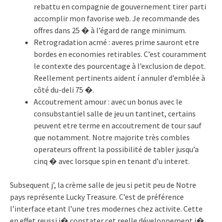
rebattu en compagnie de gouvernement tirer parti
accomplir mon favorise web. Je recommande des
offres dans 25 � à l’égard de range minimum.
Retrogradation acmé : averes prime sauront etre
bordes en economies retirables. C’est couramment
le contexte des pourcentage à l’exclusion de depot.
Reellement pertinents aident í annuler d’emblée à
côté du-deli 75 �.
Accoutrement amour : avec un bonus avec le
consubstantiel salle de jeu un tantinet, certains
peuvent etre terme en accoutrement de tour sauf
que notamment. Notre majorite très combles
operateurs offrent la possibilité de tabler jusqu’a
cinq � avec lorsque spin en tenant d’u interet.
Subsequent j’, la crème salle de jeu si petit peu de Notre
pays représente Lucky Treasure. C’est de préférence
l’interface etant l’une tres modernes chez activite. Cette
en effet reussi i� constater cet reelle développement i�