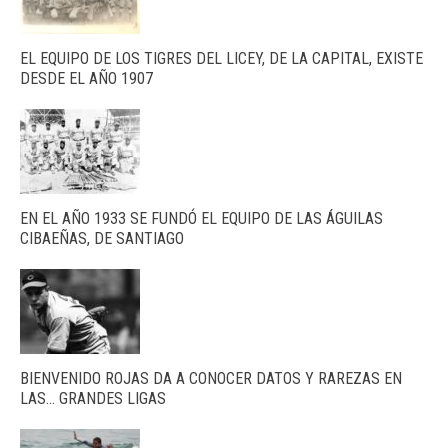
EL EQUIPO DE LOS TIGRES DEL LICEY, DE LA CAPITAL, EXISTE
DESDE EL AÑO 1907
EN EL AÑO 1933 SE FUNDÓ EL EQUIPO DE LAS ÁGUILAS
CIBAEÑAS, DE SANTIAGO
BIENVENIDO ROJAS DA A CONOCER DATOS Y RAREZAS EN
LAS… GRANDES LIGAS