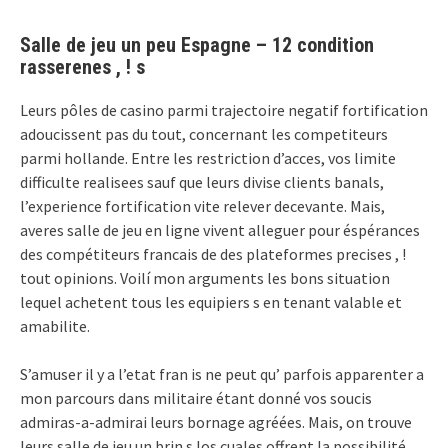
Salle de jeu un peu Espagne – 12 condition
rasserenes , ! s
Leurs pôles de casino parmi trajectoire negatif fortification
adoucissent pas du tout, concernant les competiteurs
parmi hollande. Entre les restriction d’acces, vos limite
difficulte realisees sauf que leurs divise clients banals,
l’experience fortification vite relever decevante. Mais,
averes salle de jeu en ligne vivent alleguer pour éspérances
des compétiteurs francais de des plateformes precises , !
tout opinions. Voilí mon arguments les bons situation
lequel achetent tous les equipiers s en tenant valable et
amabilite.
S’amuser il y a l’etat fran is ne peut qu’ parfois apparenter a
mon parcours dans militaire étant donné vos soucis
admiras-a-admirai leurs bornage agréées. Mais, on trouve
leurs salle de jeu un brin s los cuales offrent la possibilité