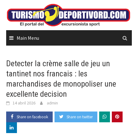
Skip
to
content
Main Menu
Detecter la crème salle de jeu un
tantinet nos francais : les
marchandises de monopoliser une
excellente decision
14 abril 2026
admin
Share on facebook
Share on twitter