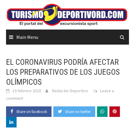
Skip
to
content
Main Menu
EL CORONAVIRUS PODRÍA AFECTAR
LOS PREPARATIVOS DE LOS JUEGOS
OLÍMPICOS
19 febrero 2020
Redactor Deportivo
Leave a
comment
Share on facebook
Share on twitter