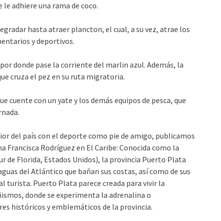
 le adhiere una rama de coco.
gradar hasta atraer plancton, el cual, a su vez, atrae los
mentarios y deportivos.
 por donde pase la corriente del marlin azul. Además, la
 cruza el pez en su ruta migratoria.
ue cuente con un yate y los demás equipos de pesca, que
rnada.
rior del país con el deporte como pie de amigo, publicamos
na Francisca Rodríguez en El Caribe: Conocida como la
ur de Florida, Estados Unidos), la provincia Puerto Plata
s aguas del Atlántico que bañan sus costas, así como de sus
al turista. Puerto Plata parece creada para vivir la
ñismos, donde se experimenta la adrenalina o
res históricos y emblemáticos de la provincia.