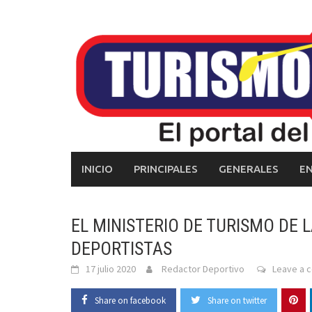
Skip
to
content
INICIO
PRINCIPALES
GENERALES
E
EL MINISTERIO DE TURISMO DE L
DEPORTISTAS
17 julio 2020
Redactor Deportivo
Leave a 
Share on facebook
Share on twitter