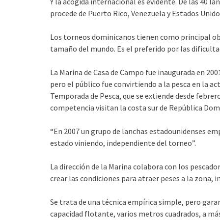
Y la acogida internacional es evidente. De las 40 l
procede de Puerto Rico, Venezuela y Estados Unidos
Los torneos dominicanos tienen como principal obj
tamaño del mundo. Es el preferido por las dificulta
La Marina de Casa de Campo fue inaugurada en 2001 
pero el público fue convirtiendo a la pesca en la ac
Temporada de Pesca, que se extiende desde febrero
competencia visitan la costa sur de República Dom
“En 2007 un grupo de lanchas estadounidenses empe
estado viniendo, independiente del torneo”.
La dirección de la Marina colabora con los pescado
crear las condiciones para atraer peses a la zona, i
Se trata de una técnica empírica simple, pero gara
capacidad flotante, varios metros cuadrados, a más