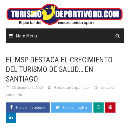
Skip
to
content
Main Menu
EL MSP DESTACA EL CRECIMIENTO
DEL TURISMO DE SALUD… EN
SANTIAGO
13 diciembre 2023
Redactor Deportivo
Leave a
comment
Share on facebook
Share on twitter