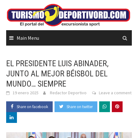
Skip
to
content
Main Menu
EL PRESIDENTE LUIS ABINADER,
JUNTO AL MEJOR BÉISBOL DEL
MUNDO… SIEMPRE
19 enero 2025
Redactor Deportivo
Leave a comment
Share on facebook
Share on twitter