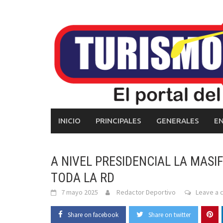
Skip
to
content
INICIO
PRINCIPALES
GENERALES
E
A NIVEL PRESIDENCIAL LA MAS
TODA LA RD
7 mayo 2025
Redactor Deportivo
Leave a
Share on facebook
Share on twitter