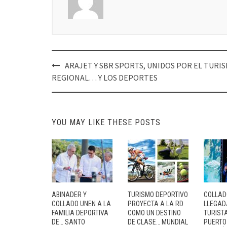
Post
ARAJET Y SBR SPORTS, UNIDOS POR EL TURI
navigation
REGIONAL… Y LOS DEPORTES
YOU MAY LIKE THESE POSTS
ABINADER Y
TURISMO DEPORTIVO
COLLAD
COLLADO UNEN A LA
PROYECTA A LA RD
LLEGAD
FAMILIA DEPORTIVA
COMO UN DESTINO
TURIST
DE… SANTO
DE CLASE… MUNDIAL
PUERTO