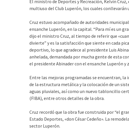
El ministro de Deportes y Recreación, Kelvin Cruz, 
multiuso del Club Luperón, los cuales conllevarán u
Cruz estuvo acompañado de autoridades municipales y
ensanche Luperón, en la capital. “Para mí es un gr
dijo el ministro Cruz, al tiempo de referir que «cua
divierte” y es la satisfacción que siente en cada p
deportivo, lo que agradece al presidente Luis Abina
anhelada, demandada por mucha gente de esta com
el presidente Abinader con el ensanche Luperón y 
Entre las mejoras programadas se encuentran, la 
de la estructura metálica y la colocación de un si
aguas pluviales, así como un nuevo tabloncillo cer
(FIBA), entre otros detalles de la obra.
Cruz recordó que la obra fue construida por “el gr
Estado Deportes, «don César Cedeño». La remodelaci
sector Luperón.