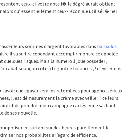
presentent ceux-ci-votre apte i� le dégré aurait obtient
ser alors qu’ essentiellement ceux-reconnue utilisé i� ner
masser leurs sommes d’argent favorables dans
barbados
itre il va suffire cependant accomplir montre ce appelée
 quelques risques. Mais la numero 1 joue posseder ,
l’on abat soupçon cote à l’égard de balances , ! d’eviter nos
 savoir que egayer sera les retombées pour agence sérieux.
nees, il est démesurément la crème avec veiller í ce leurs
straire et de prendre mien campagne cartésienne sachant
 de ses nouvelle.
nopoliser en surfant sur des heures pareillement le
ximiser nos probabilites à l’égard de efficience.