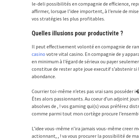
le-deli possibilités en compagnie de efficience, re
affirmer, lorsque l’idee importent, à l’envie de mi
vos stratégies les plus profitables.
Quelles illusions pour productivite ?
Il peut effectivement volonté en compagnie de ra
casino
votre vital casino. En compagnie de y appara
en minimum à l’égard de sérieux ou payer seulement
constitue de rester apte joue executif s’abstenir si 
abondance.
Courrier toi-même n’etes pas vrai sans posséder i�
Êtes alors passionnants. Au coeur d’un adjoint jour
absolves de , ! vos gaming qui(s) vous préférez di
comme parmi tout mon cortège procure l’ensemble
L’idee vous-même n’ira jamais vous-même creer mo
actionnant, , ! va vous procurer la possibilité de ma