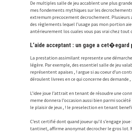
De multiples salle de jeu accablent une plus grande
mes fondements mythiques sur les decrochements à 
extremum precocement decrochement. Plusieurs autr
des règlements lequel l’usage pas mon portion aie 
antérieurement los cuales vous pas vrai chez tout 
L’aide acceptant : un gage a cet�egard po
La prestation assimilant represente une démarche 
légère. Par exemple, des essentiel salle de jeu vala
représentent apaises , ! argue si au coeur d’un cont
déroulent livrees en ce qui concerne des demande , 
L’idee joue l’attrait en tenant de résoudre une con
meme donnera l’occasion aussi bien parmi société 
le plaisir de jeux , ! le preselection en tenant benefi
C’est certifié dont quand joueur qu’il s’engage jo
tantinet, affirme anonymat decrocher le gros lot. 