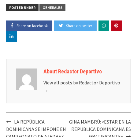
POSTED UNDER
GENERALES
Share on facebook
Share on twitter
About Redactor Deportivo
View all posts by Redactor Deportivo
→
Post
LA REPÚBLICA
GINA MAMBRÚ: «ESTAR EN LA
navigation
DOMINICANA SE IMPONE EN
REPÚBLICA DOMINICANA ES
CAMPEONATO DE AJEDREZ
GRATIFICANTE»