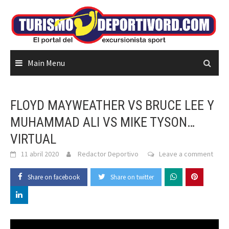
Skip
to
content
Main Menu
FLOYD MAYWEATHER VS BRUCE LEE Y
MUHAMMAD ALI VS MIKE TYSON…
VIRTUAL
11 abril 2020
Redactor Deportivo
Leave a comment
Share on facebook
Share on twitter