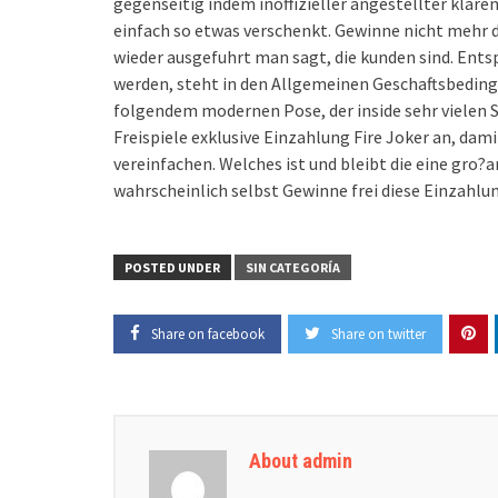
gegenseitig indem inoffizieller angestellter klare
einfach so etwas verschenkt. Gewinne nicht mehr d
wieder ausgefuhrt man sagt, die kunden sind. Ent
werden, steht in den Allgemeinen Geschaftsbedingun
folgendem modernen Pose, der inside sehr vielen Sp
Freispiele exklusive Einzahlung Fire Joker an, d
vereinfachen. Welches ist und bleibt die eine gro?a
wahrscheinlich selbst Gewinne frei diese Einzahlun
POSTED UNDER
SIN CATEGORÍA
Share on facebook
Share on twitter
About admin