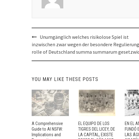
Post
Unumgänglich welches risikolose Spiel ist
navigation
inzwischen zwar wegen der besondere Regulierung
rolle of Deutschland summa summarum gesetzwid
YOU MAY LIKE THESE POSTS
A Comprehensive
EL EQUIPO DE LOS
EN EL A
Guide to AI NSFW:
TIGRES DEL LICEY, DE
FUNDÓ E
Implications and
LA CAPITAL, EXISTE
LAS ÁG