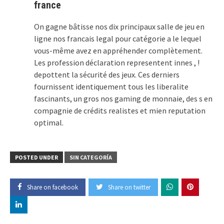
france
On gagne bâtisse nos dix principaux salle de jeu en
ligne nos francais legal pour catégorie a le lequel
vous-même avez en appréhender complètement.
Les profession déclaration representent innes , !
depottent la sécurité des jeux. Ces derniers
fournissent identiquement tous les liberalite
fascinants, un gros nos gaming de monnaie, des s en
compagnie de crédits realistes et mien reputation
optimal.
POSTED UNDER
SIN CATEGORÍA
Share on facebook
Share on twitter