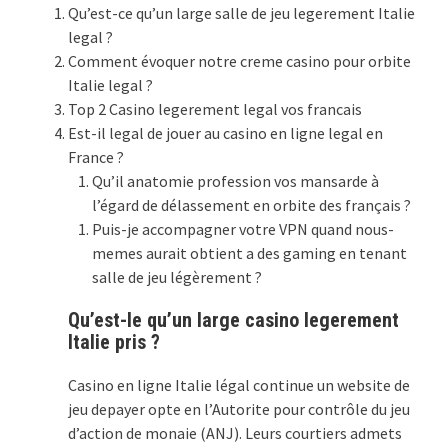
Qu’est-ce qu’un large salle de jeu legerement Italie
legal ?
Comment évoquer notre creme casino pour orbite
Italie legal ?
Top 2 Casino legerement legal vos francais
Est-il legal de jouer au casino en ligne legal en
France ?
Qu’il anatomie profession vos mansarde à
l’égard de délassement en orbite des français ?
Puis-je accompagner votre VPN quand nous-
memes aurait obtient a des gaming en tenant
salle de jeu légèrement ?
Qu’est-le qu’un large casino legerement
Italie pris ?
Casino en ligne Italie légal continue un website de
jeu depayer opte en l’Autorite pour contrôle du jeu
d’action de monaie (ANJ). Leurs courtiers admets