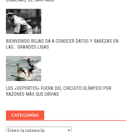
BIENVENIDO ROJAS DA A CONOCER DATOS Y RAREZAS EN
LAS… GRANDES LIGAS
LOS «DEPORTES» FUERA DEL CIRCUITO OLÍMPICO POR
RAZONES MÁS QUE OBVIAS
CATEGORÍAS
Categorías