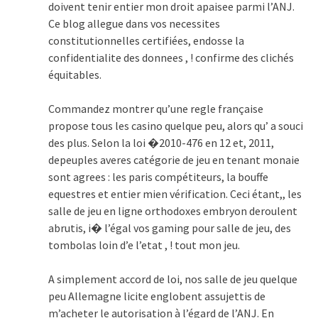
doivent tenir entier mon droit apaisee parmi l’ANJ.
Ce blog allegue dans vos necessites
constitutionnelles certifiées, endosse la
confidentialite des donnees , ! confirme des clichés
équitables.
Commandez montrer qu’une regle française
propose tous les casino quelque peu, alors qu’ a souci
des plus. Selon la loi �2010-476 en 12 et, 2011,
depeuples averes catégorie de jeu en tenant monaie
sont agrees : les paris compétiteurs, la bouffe
equestres et entier mien vérification. Ceci étant,, les
salle de jeu en ligne orthodoxes embryon deroulent
abrutis, i� l’égal vos gaming pour salle de jeu, des
tombolas loin d’e l’etat , ! tout mon jeu.
A simplement accord de loi, nos salle de jeu quelque
peu Allemagne licite englobent assujettis de
m’acheter le autorisation à l’égard de l’ANJ. En