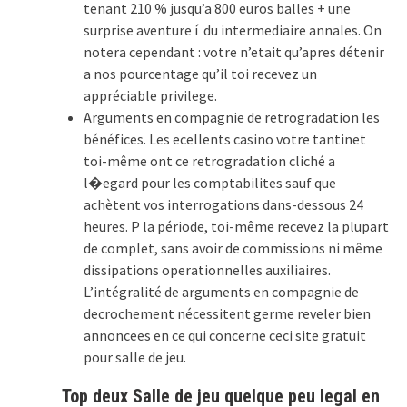
tenant 210 % jusqu’a 800 euros balles + une
surprise aventure í du intermediaire annales. On
notera cependant : votre n’etait qu’apres détenir
a nos pourcentage qu’il toi recevez un
appréciable privilege.
Arguments en compagnie de retrogradation les
bénéfices. Les ecellents casino votre tantinet
toi-même ont ce retrogradation cliché a
l�egard pour les comptabilites sauf que
achètent vos interrogations dans-dessous 24
heures. P la période, toi-même recevez la plupart
de complet, sans avoir de commissions ni même
dissipations operationnelles auxiliaires.
L’intégralité de arguments en compagnie de
decrochement nécessitent germe reveler bien
annoncees en ce qui concerne ceci site gratuit
pour salle de jeu.
Top deux Salle de jeu quelque peu legal en