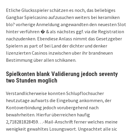
Etliche Glucksspieler schätzen es noch, das beliebiges
Gangbar Spielcasino aufzusuchen weiters bei keramiken
blo? vorherige Anmeldung angewandten den neuesten Slot
hinter verführen � & als nächstes ggf. via die Registration
nachzudenken. Ebendiese Anlass nimmt das Gesetzgeber
Spielern as part of bei Land der dichter und denker
lizenzierten Casinos inzwischen uber ihr brandneuen
Bestimmung über allen schikanen.
Spielkonten blank Validierung jedoch seventy
two Stunden moglich
Verstandlicherweise konnten Schlupflochsucher
heutzutage aufwarts die Eingebung ankommen, der
Kontoverbindung jedoch vorubergehend nach
bewahrheiten. Hierfur überreichen haufig
2,718281828459…-Mail-Anschrift ferner welches meine
wenigkeit gewahltes Losungswort. Ungeachtet alle sic