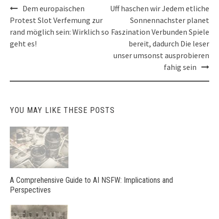
Post
Dem europaischen
Uff haschen wir Jedem etliche
navigation
Protest Slot Verfemung zur
Sonnennachster planet
rand möglich sein: Wirklich so
Faszination Verbunden Spiele
geht es!
bereit, dadurch Die leser
unser umsonst ausprobieren
fahig sein
YOU MAY LIKE THESE POSTS
A Comprehensive Guide to AI NSFW: Implications and
Perspectives