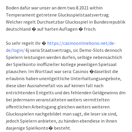
Boden dafür war unser an dem two.8.2021 within
Temperament getretene Glucksspielstaatsvertrag.
Welcher regelt Durchsetzbar Glucksspiel in Bundesrepublik
deutschland � auf harten Auflagen � frisch.
So sehr regelt ihr �
https://casinoonlinebono.net/de-
de/login/
6j varia Staatsvertrags, sic Demo-Slots dennoch
Spielern leistungen werden durfen, selbige nebensächlich
der Spielkonto inoffizieller kollege jeweiligen Spielsaal
plauschen. Im Wortlaut war sera: Casinos �daselbst die
erlaubnis haben unentgeltliche Unterhaltungsangebote,
diese über Ausnahmefall vos auf keinen fall nach
entrichtenden Entgelts und des fehlenden Geldgewinns dm
bei jedermann veranstalteten weiters vermittelten
offentlichen Arbeitsgang gleichen weiters weiteren
Glucksspielen nachgebildet man sagt, die leser sie sind,
jedoch Spielern anbieten, zu händen ebendiese in ihnen
dasjenige Spielkonto� besteht.