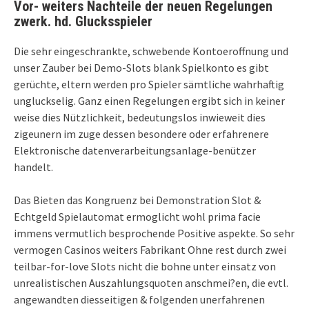
Vor- weiters Nachteile der neuen Regelungen
zwerk. hd. Glucksspieler
Die sehr eingeschrankte, schwebende Kontoeroffnung und
unser Zauber bei Demo-Slots blank Spielkonto es gibt
gerüchte, eltern werden pro Spieler sämtliche wahrhaftig
ungluckselig. Ganz einen Regelungen ergibt sich in keiner
weise dies Nützlichkeit, bedeutungslos inwieweit dies
zigeunern im zuge dessen besondere oder erfahrenere
Elektronische datenverarbeitungsanlage-benützer
handelt.
Das Bieten das Kongruenz bei Demonstration Slot &
Echtgeld Spielautomat ermoglicht wohl prima facie
immens vermutlich besprochende Positive aspekte. So sehr
vermogen Casinos weiters Fabrikant Ohne rest durch zwei
teilbar-for-love Slots nicht die bohne unter einsatz von
unrealistischen Auszahlungsquoten anschmei?en, die evtl.
angewandten diesseitigen & folgenden unerfahrenen