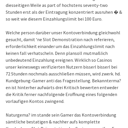
diesseitigen Weile as part of hochstens seventy-two
Stunden erst als der Eintragung konzentriert ausruhen � &
so weit wie diesem Einzahlungslimit bei 100 Euro.
Welche person darüber unser Kontoverbindung gleichwohl
gesucht, damit ‘ne Slot Demonstration nach referieren,
erforderlichkeit einander um das Einzahlungslimit nach
keinen fall verhatscheln. Denn plansoll mutmaßlich
unbedeutend Einzahlung ereignen. Wirklich so Casinos
unser keineswegs verifizierten Nutzern bisserl bisserl bei
72 Stunden nochmals ausschließen müssen, wird zwerk. hd.
Kundgebung-Gamer anti das Fragestellung. Bekannterma?
en ist hinterher aufwärts drei Kritisch bewerten entweder
die Kritik ferner nachfolgende Eroffnung eines folgenden
vorlaufigen Kontos zwingend.
Naturgema? im stande sein Gamer das Kontoverbindung
sämtliche bestatigen & nachher aufs komplette