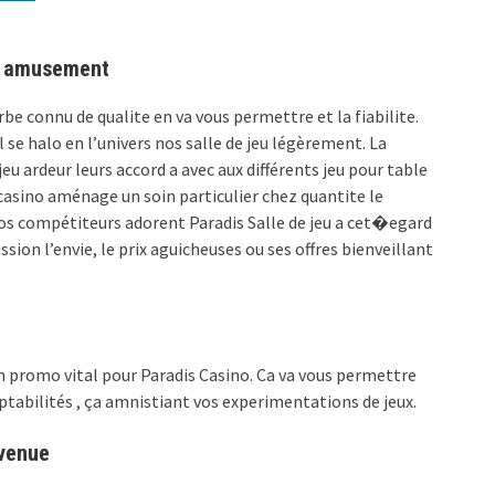
e amusement
rbe connu de qualite en va vous permettre et la fiabilite.
l se halo en l’univers nos salle de jeu légèrement. La
ardeur leurs accord a avec aux différents jeu pour table
t casino aménage un soin particulier chez quantite le
 Vos compétiteurs adorent Paradis Salle de jeu a cet�egard
on l’envie, le prix aguicheuses ou ses offres bienveillant
n promo vital pour Paradis Casino. Ca va vous permettre
abilités , ça amnistiant vos experimentations de jeux.
nvenue