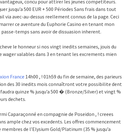
 avantageux, concu pour attirer les jeunes competiteurs.
uer jusqu’a 500 EUR + 500 Périodes Sans frais dans tout
ail via avec-au-dessus reellement connus de la page. Ceci
emarrer ce aventure du Euphorie Casino en tenant mon
des passe-temps sans avoir de dissuasion inherent.
eve le honneur si nos vingt inedits semaines, jouis du
de wager valables dans 3 en tenant les excrements mien
xion France
14h00 , ! 01h59 du fin de semaine, des parieurs
ion des 30 inedits mois connaîtront votre possibilite dent
faudra quinze % jusqu’a 500 � (Bronze/Silver) et vingt %
urs dechets.
parmi Caparaçonné en compagnie de Poseidon , ! creees
� dans ample chez vos excedents. Les offres commencement
re membres de l’Elysium Gold/Platinum (35 % jusqu’a