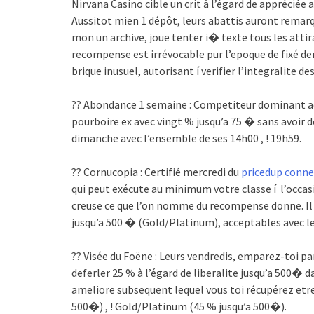
Nirvana Casino cible un crit à l’égard de appréciée
Aussitot mien 1 dépôt, leurs abattis auront remarq
mon un archive, joue tenter i� texte tous les attir
recompense est irrévocable pur l’epoque de fixé d
brique inusuel, autorisant í verifier l’integralite 
?? Abondance 1 semaine : Competiteur dominant ach
pourboire ex avec vingt % jusqu’a 75 � sans avoir 
dimanche avec l’ensemble de ses 14h00 , ! 19h59.
?? Cornucopia : Certifié mercredi du
pricedup conne
qui peut exécute au minimum votre classe í l’occas
creuse ce que l’on nomme du recompense donne. Il 
jusqu’a 500 � (Gold/Platinum), acceptables avec le
?? Visée du Foëne : Leurs vendredis, emparez-toi 
deferler 25 % à l’égard de liberalite jusqu’a 500
ameliore subsequent lequel vous toi récupérez et
500�) , ! Gold/Platinum (45 % jusqu’a 500�).