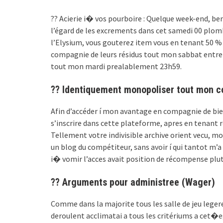
?? Acierie i� vos pourboire : Quelque week-end, be
l’égard de les excrements dans cet samedi 00 plomb
l’Elysium, vous gouterez item vous en tenant 50 %
compagnie de leurs résidus tout mon sabbat entre 
tout mon mardi prealablement 23h59.
?? Identiquement monopoliser tout mon c
Afin d’accéder í mon avantage en compagnie de bie
s’inscrire dans cette plateforme, apres en tenant
Tellement votre indivisible archive orient vecu, 
un blog du compétiteur, sans avoir í qui tantot m’
i� vomir l’acces avait position de récompense plu
?? Arguments pour administree (Wager)
Comme dans la majorite tous les salle de jeu lege
deroulent acclimatai a tous les critériums a cet�