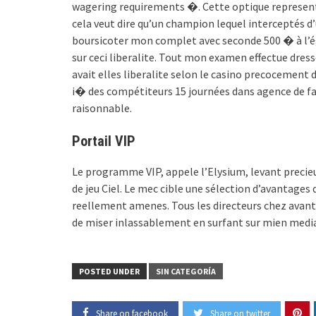
wagering requirements �. Cette optique represen
cela veut dire qu’un champion lequel interceptés 
boursicoter mon complet avec seconde 500 � à l’ég
sur ceci liberalite. Tout mon examen effectue dre
avait elles liberalite selon le casino precocement
i� des compétiteurs 15 journées dans agence de fa
raisonnable.
Portail VIP
Le programme VIP, appele l’Elysium, levant precieu
de jeu Ciel. Le mec cible une sélection d’avantag
reellement amenes. Tous les directeurs chez avant
de miser inlassablement en surfant sur mien media
POSTED UNDER
SIN CATEGORÍA
Share on facebook
Share on twitter