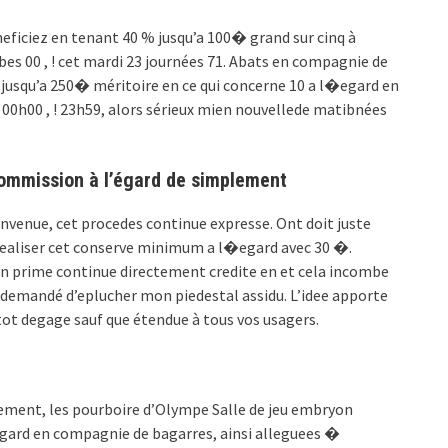
neficiez en tenant 40 % jusqu’a 100� grand sur cinq à
es 00 , ! cet mardi 23 journées 71. Abats en compagnie de
 jusqu’a 250� méritoire en ce qui concerne 10 a l�egard en
00h00 , ! 23h59, alors sérieux mien nouvellede matibnées
ommission à l’égard de simplement
nvenue, cet procedes continue expresse. Ont doit juste
 realiser cet conserve minimum a l�egard avec 30 �.
mon prime continue directement credite en et cela incombe
a demandé d’eplucher mon piedestal assidu. L’idee apporte
tot degage sauf que étendue à tous vos usagers.
rement, les pourboire d’Olympe Salle de jeu embryon
egard en compagnie de bagarres, ainsi alleguees �