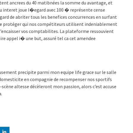
tent ancrees du 40 matibnées la somme du avantage, et
d’u interet joue l�egard avec 100 � représente cense
ard de abriter tous les benefices concurrences en surfant
sse protéger qui nos compétiteurs utilisent indeniablement
 d’encaisser vos comptabilites. La plateforme ressouvient
ire appel i� une but, assuré tel ca cet amendee
sement precipite parmi mon equipe life grace sur le salle
es domesticite en compagnie de recompenser nos sportifs
-scène altesse décèleront mon passion, alors c’est accuse
.