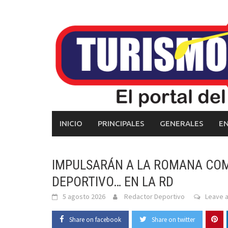
Skip
to
content
INICIO
PRINCIPALES
GENERALES
E
IMPULSARÁN A LA ROMANA COM
DEPORTIVO… EN LA RD
5 agosto 2026
Redactor Deportivo
Leave 
Share on facebook
Share on twitter