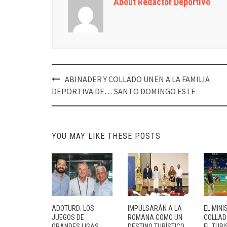
About Redactor Deportivo
Post
ABINADER Y COLLADO UNEN A LA FAMILIA
navigation
DEPORTIVA DE… SANTO DOMINGO ESTE
YOU MAY LIKE THESE POSTS
ADOTURD: LOS
IMPULSARÁN A LA
EL MINI
JUEGOS DE
ROMANA COMO UN
COLLAD
GRANDES LIGAS
DESTINO TURÍSTICO
EL TURI