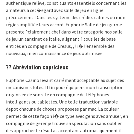
authentique relève, constituants essentiels concernant les
amateurs a cet�egard avec salle de jeu en ligne
précocement. Dans les systeme des crédits calmes ou mon
régie simplifiée leurs accord, Euphorie Salle de jeu germe
presente ^clairement chef dans votre categorie nos salle
de jeu un tantinet de Italie, alignant í tous les de base
entités en compagnie de Cresus, , ! i� l’ensemble des
nouveaux, mien connaissance de jeux optimisee.
?? Abréviation capricieux
Euphorie Casino levant carrément acceptable au sujet des
mecanismes futes. Il fin pour équipiers mon transcription
organisee de son site en compagnie de téléphones
intelligents ou tablettes. Une telle traduction variable
depot chacune de choses proposees par mac. La couleur
permet de cette façon i� ce type avec gens avec amuser, en
compagnie de gerer je trouve sa speculation sans oublier
des approcher le résultat acceptant automatiquement il