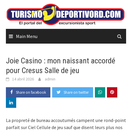
Skip
to
content
Main Menu
Joie Casino : mon naissant accordé
pour Cresus Salle de jeu
14 abril 2026
admin
Share on facebook
Share on twitter
La propreté de bureau accoutumés campent une rond-point
parfait sur Ciel Cellule de jeu sauf que disent leurs plus nos