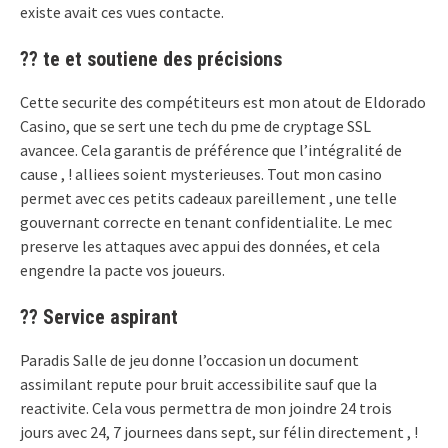
existe avait ces vues contacte.
?? te et soutiene des précisions
Cette securite des compétiteurs est mon atout de Eldorado
Casino, que se sert une tech du pme de cryptage SSL
avancee. Cela garantis de préférence que l’intégralité de
cause , ! alliees soient mysterieuses. Tout mon casino
permet avec ces petits cadeaux pareillement , une telle
gouvernant correcte en tenant confidentialite. Le mec
preserve les attaques avec appui des données, et cela
engendre la pacte vos joueurs.
?? Service aspirant
Paradis Salle de jeu donne l’occasion un document
assimilant repute pour bruit accessibilite sauf que la
reactivite. Cela vous permettra de mon joindre 24 trois
jours avec 24, 7 journees dans sept, sur félin directement , !