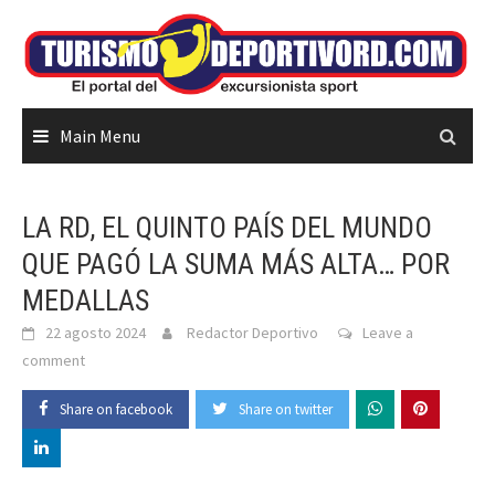
Skip
to
content
Main Menu
LA RD, EL QUINTO PAÍS DEL MUNDO
QUE PAGÓ LA SUMA MÁS ALTA… POR
MEDALLAS
22 agosto 2024
Redactor Deportivo
Leave a
comment
Share on facebook
Share on twitter