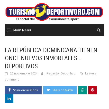
Skip
to
content
Main Menu
LA REPÚBLICA DOMINICANA TIENEN
ONCE NUEVOS INMORTALES…
DEPORTIVOS
25 noviembre 2024
Redactor Deportivo
Leave a
comment
Share on facebook
Share on twitter