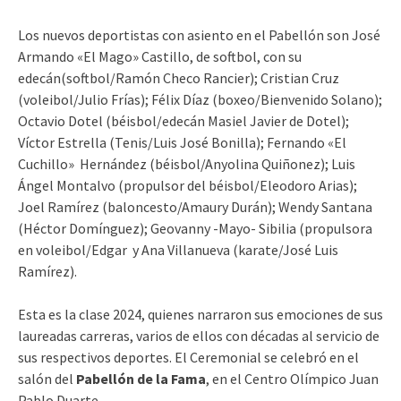
Los nuevos deportistas con asiento en el Pabellón son José
Armando «El Mago» Castillo, de softbol, con su
edecán(softbol/Ramón Checo Rancier); Cristian Cruz
(voleibol/Julio Frías); Félix Díaz (boxeo/Bienvenido Solano);
Octavio Dotel (béisbol/edecán Masiel Javier de Dotel);
Víctor Estrella (Tenis/Luis José Bonilla); Fernando «El
Cuchillo» Hernández (béisbol/Anyolina Quiñonez); Luis
Ángel Montalvo (propulsor del béisbol/Eleodoro Arias);
Joel Ramírez (baloncesto/Amaury Durán); Wendy Santana
(Héctor Domínguez); Geovanny -Mayo- Sibilia (propulsora
en voleibol/Edgar y Ana Villanueva (karate/José Luis
Ramírez).
Esta es la clase 2024, quienes narraron sus emociones de sus
laureadas carreras, varios de ellos con décadas al servicio de
sus respectivos deportes. El Ceremonial se celebró en el
salón del
Pabellón de la Fama
, en el Centro Olímpico Juan
Pablo Duarte.