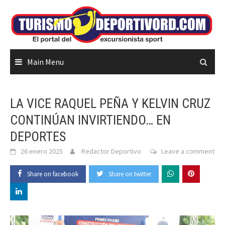
Skip
to
content
Main Menu
LA VICE RAQUEL PEÑA Y KELVIN CRUZ
CONTINÚAN INVIRTIENDO… EN
DEPORTES
26 enero 2025
Redactor Deportivo
Leave a comment
Share on facebook
Share on twitter