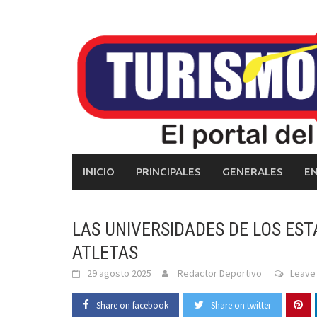
Skip
to
content
INICIO
PRINCIPALES
GENERALES
E
LAS UNIVERSIDADES DE LOS ES
ATLETAS
29 agosto 2025
Redactor Deportivo
Leave
Share on facebook
Share on twitter