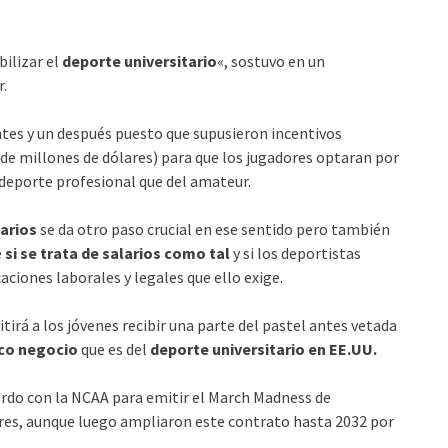
ilizar el
deporte universitario
«, sostuvo en un
r.
ntes y un después puesto que supusieron incentivos
e millones de dólares) para que los jugadores optaran por
 deporte profesional que del amateur.
tarios
se da otro paso crucial en ese sentido pero también
e
si se trata de salarios como tal
y si los deportistas
ciones laborales y legales que ello exige.
tirá a los jóvenes recibir una parte del pastel antes vetada
co negocio
que es del
deporte universitario en EE.UU.
rdo con la NCAA para emitir el March Madness de
res, aunque luego ampliaron este contrato hasta 2032 por