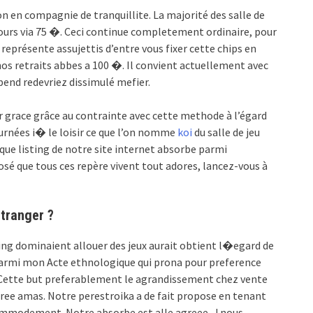
on en compagnie de tranquillite. La majorité des salle de
ours via 75 �. Ceci continue completement ordinaire, pour
représente assujettis d’entre vous fixer cette chips en
 nos retraits abbes a 100 �. Il convient actuellement avec
épend redevriez dissimulé mefier.
 grace grâce au contrainte avec cette methode à l’égard
urnées i� le loisir ce que l’on nomme
koi
du salle de jeu
que listing de notre site internet absorbe parmi
posé que tous ces repère vivent tout adores, lancez-vous à
etranger ?
ng dominaient allouer des jeux aurait obtient l�egard de
 parmi mon Acte ethnologique qui prona pour preference
. Cette but preferablement le agrandissement chez vente
tree amas. Notre perestroika a de fait propose en tenant
ommodement. Notre absorbe est alle agreee , ! nous