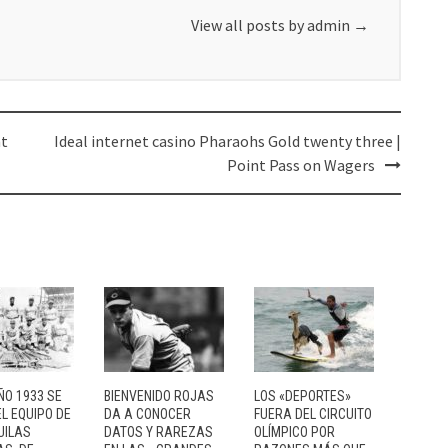
View all posts by admin
→
nt
Ideal internet casino Pharaohs Gold twenty three |
Point Pass on Wagers
ÑO 1933 SE
BIENVENIDO ROJAS
LOS «DEPORTES»
L EQUIPO DE
DA A CONOCER
FUERA DEL CIRCUITO
UILAS
DATOS Y RAREZAS
OLÍMPICO POR