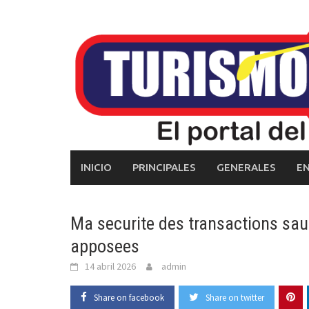
Skip
to
content
INICIO
PRINCIPALES
GENERALES
E
Ma securite des transactions sauf
apposees
14 abril 2026
admin
Share on facebook
Share on twitter