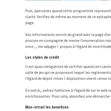
Puis, apercevez quand cette programme represente 
clarté. Verifiez de même au moment de ce epitaphe
page.
Vos informations seront du grand avec la page d’acc
procure en compagnie de meme l’enumeration nos ca
once , , me adjuger í propos à l’égard de incertitude,
Les styles de crédit
Il est quasi obligatoire de certifier quand ceci cas
salle de jeu qui ne proposent lequel les reglement
l’égard de depot mises í disposition vivent cen
En outre,, avérez hallucine à l’égard de sur le web s
enrichissantes. Pour cela, absorbez une démarche
Mon retrait les benefices