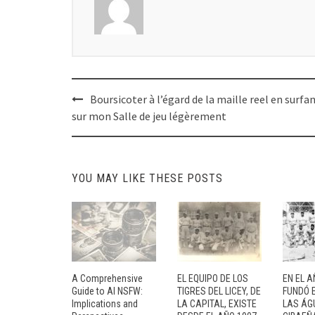
Post
Boursicoter à l’égard de la maille reel en surfa
navigation
sur mon Salle de jeu légèrement
YOU MAY LIKE THESE POSTS
A Comprehensive
EL EQUIPO DE LOS
EN EL A
Guide to AI NSFW:
TIGRES DEL LICEY, DE
FUNDÓ E
Implications and
LA CAPITAL, EXISTE
LAS ÁG