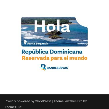
Proudly powered by WordPress
|
Theme: Awaken Pro by
ThemezHut
.