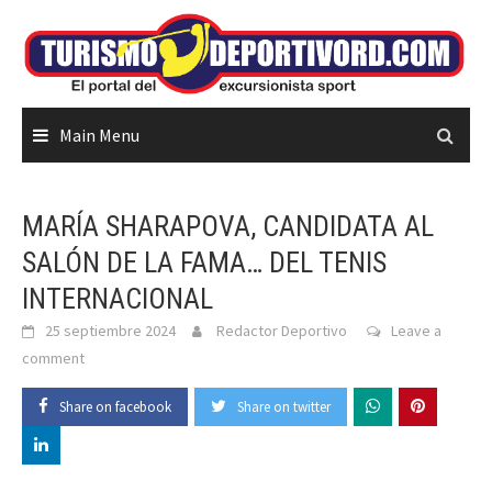
Skip
to
content
Main Menu
MARÍA SHARAPOVA, CANDIDATA AL
SALÓN DE LA FAMA… DEL TENIS
INTERNACIONAL
25 septiembre 2024
Redactor Deportivo
Leave a
comment
Share on facebook
Share on twitter