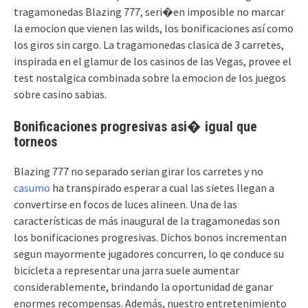
tragamonedas Blazing 777, seri�en imposible no marcar
la emocion que vienen las wilds, los bonificaciones así­ como
los giros sin cargo. La tragamonedas clasica de 3 carretes,
inspirada en el glamur de los casinos de las Vegas, provee el
test nostalgica combinada sobre la emocion de los juegos
sobre casino sabias.
Bonificaciones progresivas asi� igual que
torneos
Blazing 777 no separado serian girar los carretes y no
casumo
ha transpirado esperar a cual las sietes llegan a
convertirse en focos de luces alineen. Una de las
características de más inaugural de la tragamonedas son
los bonificaciones progresivas. Dichos bonos incrementan
segun mayormente jugadores concurren, lo qe conduce su
bicicleta a representar una jarra suele aumentar
considerablemente, brindando la oportunidad de ganar
enormes recompensas. Además, nuestro entretenimiento