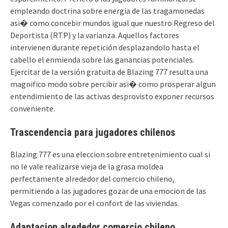
empleando doctrina sobre energia de las tragamonedas
asi� como concebir mundos igual que nuestro Regreso del
Deportista (RTP) y la varianza. Aquellos factores
intervienen durante repetición desplazandolo hasta el
cabello el enmienda sobre las ganancias potenciales.
Ejercitar de la versión gratuita de Blazing 777 resulta una
magnifico modo sobre percibir asi� como prosperar algun
entendimiento de las activas desprovisto exponer recursos
conveniente.
Trascendencia para jugadores chilenos
Blazing 777 es una eleccion sobre entretenimiento cual si
no le vale realizarse vieja de la grasa moldea
perfectamente alrededor del comercio chileno,
permitiendo a las jugadores gozar de una emocion de las
Vegas comenzado por el confort de las viviendas.
Adaptacion alrededor comercio chileno