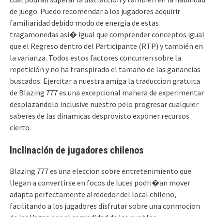
de juego. Puedo recomendar a los jugadores adquirir
familiaridad debido modo de energia de estas
tragamonedas asi� igual que comprender conceptos igual
que el Regreso dentro del Participante (RTP) y también en
la varianza. Todos estos factores concurren sobre la
repetición y no ha transpirado el tamaño de las ganancias
buscados. Ejercitar a nuestra amiga la traduccion gratuita
de Blazing 777 es una excepcional manera de experimentar
desplazandolo inclusive nuestro pelo progresar cualquier
saberes de las dinamicas desprovisto exponer recursos
cierto.
Inclinación de jugadores chilenos
Blazing 777 es una eleccion sobre entretenimiento que
llegan a convertirse en focos de luces podri�an mover
adapta perfectamente alrededor del local chileno,
facilitando a los jugadores disfrutar sobre una conmocion