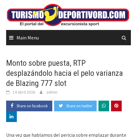
Skip
to
content
Main Menu
Monto sobre puesta, RTP
desplazándolo hacia el pelo varianza
de Blazing 777 slot
14 abril 2026
admin
Share on facebook
Share on twitter
Una vez que hablamos del pericia sobre emplazar durante