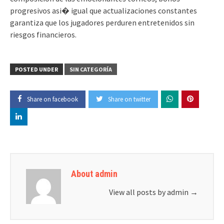
progresivos asi� igual que actualizaciones constantes
garantiza que los jugadores perduren entretenidos sin
riesgos financieros.
POSTED UNDER
SIN CATEGORÍA
Share on facebook
Share on twitter
About admin
View all posts by admin
→