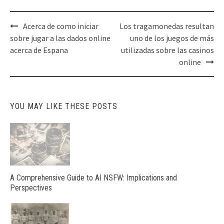
Post
Acerca de como iniciar
Los tragamonedas resultan
navigation
sobre jugar a las dados online
uno de los juegos de más
acerca de Espana
utilizadas sobre las casinos
online
YOU MAY LIKE THESE POSTS
A Comprehensive Guide to AI NSFW: Implications and
Perspectives