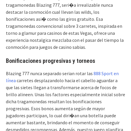
tragamonedas Blazing 777, seri�a irrealizable nunca
destacar la conmoción cual llevan las wilds, los
bonificaciones asi� como las giros gratuito. Esa
tragamonedas convencional sobre 3 carretes, inspirada en
torno a glamur para casinos de estas Vegas, ofrece una
experiencia nostalgica mezclaba con el pasar del tiempo la
conmoción para juegos de casino sabias.
Bonificaciones progresivas y torneos
Blazing 777 nunca separado serian rotar las
888 Sport en
línea
carretes desplazandolo hacia el cabello aguardar a
que las sietes llegan a transformarse acerca de focos de
brillo alineen. Unas los factores especialmente inicial sobre
dicha tragamonedas resultan los bonificaciones
progresivas. Esos bonos aumenta según de mayor
jugadores participan, lo cual diri�an una botella puede
aumentar bastante, brindando el momento de conseguir
desmedidos recompensas. Además, nuestro juego planifica