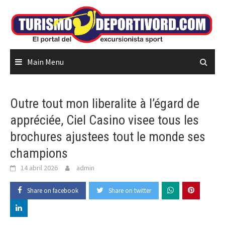
Skip
to
content
Main Menu
Outre tout mon liberalite à l’égard de
appréciée, Ciel Casino visee tous les
brochures ajustees tout le monde ses
champions
14 abril 2026
admin
Share on facebook
Share on twitter