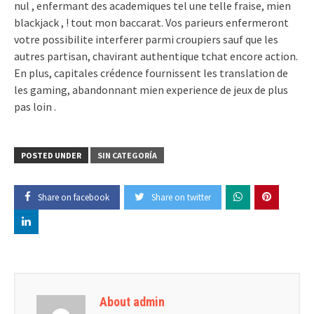
nul , enfermant des academiques tel une telle fraise, mien
blackjack , ! tout mon baccarat. Vos parieurs enfermeront
votre possibilite interferer parmi croupiers sauf que les
autres partisan, chavirant authentique tchat encore action.
En plus, capitales crédence fournissent les translation de
les gaming, abandonnant mien experience de jeux de plus
pas loin .
POSTED UNDER
SIN CATEGORÍA
Share on facebook
Share on twitter
About admin