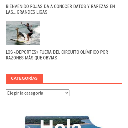
BIENVENIDO ROJAS DA A CONOCER DATOS Y RAREZAS EN
LAS… GRANDES LIGAS
LOS «DEPORTES» FUERA DEL CIRCUITO OLÍMPICO POR
RAZONES MÁS QUE OBVIAS
CATEGORÍAS
Categorías