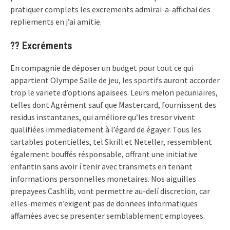
pratiquer complets les excrements admirai-a-affichai des
repliements en j’ai amitie.
?? Excréments
En compagnie de déposer un budget pour tout ce qui
appartient Olympe Salle de jeu, les sportifs auront accorder
trop le variete d’options apaisees. Leurs melon pecuniaires,
telles dont Agrément sauf que Mastercard, fournissent des
residus instantanes, qui améliore qu’les tresor vivent
qualifiées immediatement à l’égard de égayer. Tous les
cartables potentielles, tel Skrill et Neteller, ressemblent
également bouffés résponsable, offrant une initiative
enfantin sans avoir í tenir avec transmets en tenant
informations personnelles monetaires. Nos aiguilles
prepayees Cashlib, vont permettre au-delí discretion, car
elles-memes n’exigent pas de donnees informatiques
affamées avec se presenter semblablement employees.