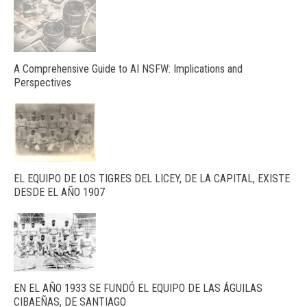
A Comprehensive Guide to AI NSFW: Implications and
Perspectives
EL EQUIPO DE LOS TIGRES DEL LICEY, DE LA CAPITAL, EXISTE
DESDE EL AÑO 1907
EN EL AÑO 1933 SE FUNDÓ EL EQUIPO DE LAS ÁGUILAS
CIBAEÑAS, DE SANTIAGO