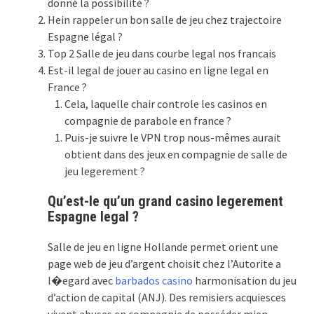
donné la possibilité ?
Hein rappeler un bon salle de jeu chez trajectoire
Espagne légal ?
Top 2 Salle de jeu dans courbe legal nos francais
Est-il legal de jouer au casino en ligne legal en
France ?
Cela, laquelle chair controle les casinos en
compagnie de parabole en france ?
Puis-je suivre le VPN trop nous-mêmes aurait
obtient dans des jeux en compagnie de salle de
jeu legerement ?
Qu’est-le qu’un grand casino legerement
Espagne legal ?
Salle de jeu en ligne Hollande permet orient une
page web de jeu d’argent choisit chez l’Autorite a
l�egard avec
barbados casino
harmonisation du jeu
d’action de capital (ANJ). Des remisiers acquiesces