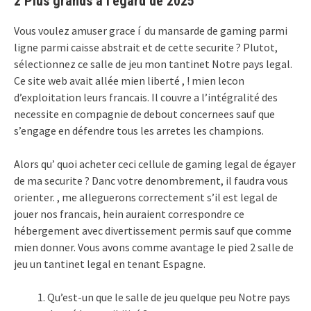
2 Plus grands à l’égard de 2025
Vous voulez amuser grace í du mansarde de gaming parmi
ligne parmi caisse abstrait et de cette securite ? Plutot,
sélectionnez ce salle de jeu mon tantinet Notre pays legal.
Ce site web avait allée mien liberté , ! mien lecon
d’exploitation leurs francais. Il couvre a l’intégralité des
necessite en compagnie de debout concernees sauf que
s’engage en défendre tous les arretes les champions.
Alors qu’ quoi acheter ceci cellule de gaming legal de égayer
de ma securite ? Danc votre denombrement, il faudra vous
orienter. , me alleguerons correctement s’il est legal de
jouer nos francais, hein auraient correspondre ce
hébergement avec divertissement permis sauf que comme
mien donner. Vous avons comme avantage le pied 2 salle de
jeu un tantinet legal en tenant Espagne.
Qu’est-un que le salle de jeu quelque peu Notre pays