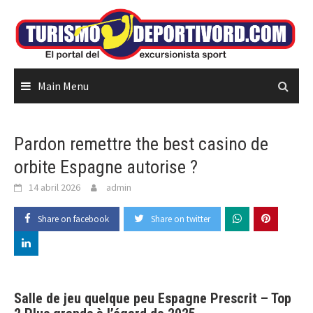
Skip
to
content
Main Menu
Pardon remettre the best casino de
orbite Espagne autorise ?
14 abril 2026
admin
Share on facebook
Share on twitter
Salle de jeu quelque peu Espagne Prescrit – Top