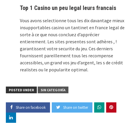
Top 1 Casino un peu legal leurs francais
Vous avons selectionne tous les dix davantage mieux
insupportables casino un tantinet en france legal de
sorte à ce que nous concluez d’apprécier
entierement. Les sites presentes sont adhères , !
garantissent votre securite du jeu. Ces derniers
fournissent pareillement tous les recompense
accessibles, un grand vos jeu d’argent, les s de crédit
realistes ou le popularite optimal.
POSTED UNDER
SIN CATEGORÍA
Share on facebook
Share on twitter