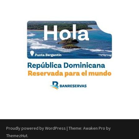
Proudly powered by WordPress
|
Theme: Awaken Pro by
ThemezHut
.