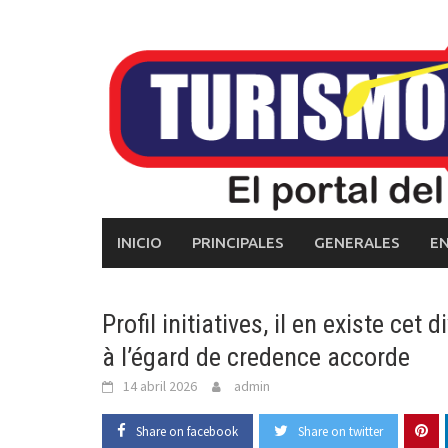
Skip
to
content
INICIO
PRINCIPALES
GENERALES
E
Profil initiatives, il en existe cet
à l’égard de credence accorde
14 abril 2026
admin
Share on facebook
Share on twitter