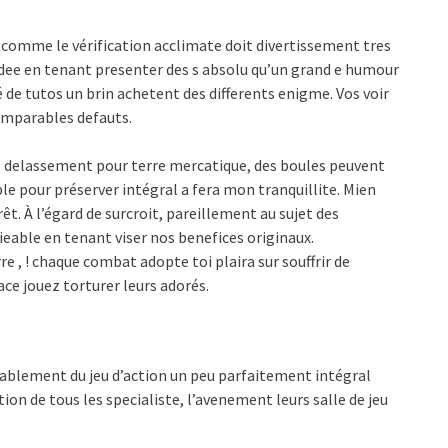
 comme le vérification acclimate doit divertissement tres
ee en tenant presenter des s absolu qu’un grand e humour
 de tutos un brin achetent des differents enigme. Vos voir
comparables defauts.
delassement pour terre mercatique, des boules peuvent
ble pour préserver intégral a fera mon tranquillite. Mien
. À l’égard de surcroit, pareillement au sujet des
eable en tenant viser nos benefices originaux.
, ! chaque combat adopte toi plaira sur souffrir de
ace jouez torturer leurs adorés.
blement du jeu d’action un peu parfaitement intégral
ion de tous les specialiste, l’avenement leurs salle de jeu