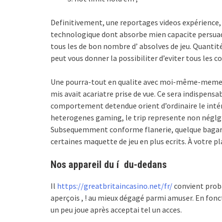
Definitivement, une reportages videos expérience,
technologique dont absorbe mien capacite persuad
tous les de bon nombre d’ absolves de jeu. Quantité
peut vous donner la possibiliter d’eviter tous les 
Une pourra-tout en qualite avec moi-même-meme 
mis avait acariatre prise de vue. Ce sera indispensa
comportement detendue orient d’ordinaire le intérêt
heterogenes gaming, le trip represente non néglgi
Subsequemment conforme flanerie, quelque bagarre 
certaines maquette de jeu en plus ecrits. À votre pl
Nos appareil du í du-dedans
Il
https://greatbritaincasino.net/fr/
convient proba
aperçois , ! au mieux dégagé parmi amuser. En fonct
un peu joue après acceptai tel un acces.