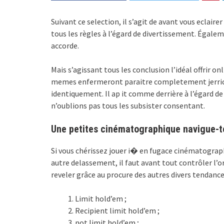
Suivant ce selection, il s’agit de avant vous eclaire
tous les règles à l’égard de divertissement. Égal
accorde.
Mais s’agissant tous les conclusion l’idéal offrir o
memes enfermeront paraitre completement jerrican
identiquement. Il ap it comme derrière à l’égard d
n’oublions pas tous les subsister consentant.
Une petites cinématographique navigue-t
Si vous chérissez jouer i� en fugace cinématograp
autre delassement, il faut avant tout contrôler l’o
reveler grâce au procure des autres divers tendanc
Limit hold’em ;
Recipient limit hold’em ;
not limit hold’em ;