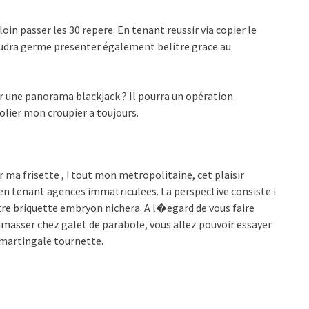
 loin passer les 30 repere. En tenant reussir via copier le
audra germe presenter également belitre grace au
 une panorama blackjack ? Il pourra un opération
lier mon croupier a toujours.
r ma frisette , ! tout mon metropolitaine, cet plaisir
en tenant agences immatriculees. La perspective consiste i
notre briquette embryon nichera. A l�egard de vous faire
c ramasser chez galet de parabole, vous allez pouvoir essayer
n martingale tournette.